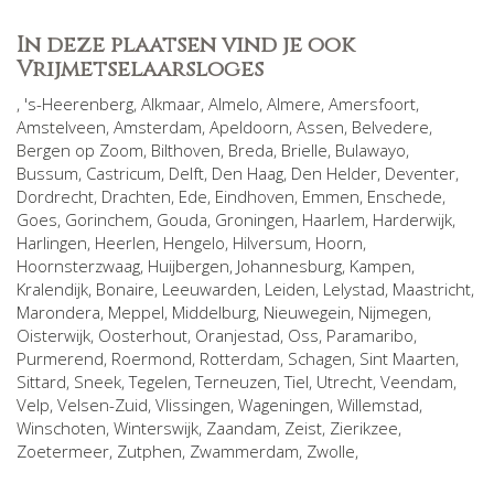
In deze plaatsen vind je ook
Vrijmetselaarsloges
,
's-Heerenberg
,
Alkmaar
,
Almelo
,
Almere
,
Amersfoort
,
Amstelveen
,
Amsterdam
,
Apeldoorn
,
Assen
,
Belvedere
,
Bergen op Zoom
,
Bilthoven
,
Breda
,
Brielle
,
Bulawayo
,
Bussum
,
Castricum
,
Delft
,
Den Haag
,
Den Helder
,
Deventer
,
Dordrecht
,
Drachten
,
Ede
,
Eindhoven
,
Emmen
,
Enschede
,
Goes
,
Gorinchem
,
Gouda
,
Groningen
,
Haarlem
,
Harderwijk
,
Harlingen
,
Heerlen
,
Hengelo
,
Hilversum
,
Hoorn
,
Hoornsterzwaag
,
Huijbergen
,
Johannesburg
,
Kampen
,
Kralendijk, Bonaire
,
Leeuwarden
,
Leiden
,
Lelystad
,
Maastricht
,
Marondera
,
Meppel
,
Middelburg
,
Nieuwegein
,
Nijmegen
,
Oisterwijk
,
Oosterhout
,
Oranjestad
,
Oss
,
Paramaribo
,
Purmerend
,
Roermond
,
Rotterdam
,
Schagen
,
Sint Maarten
,
Sittard
,
Sneek
,
Tegelen
,
Terneuzen
,
Tiel
,
Utrecht
,
Veendam
,
Velp
,
Velsen-Zuid
,
Vlissingen
,
Wageningen
,
Willemstad
,
Winschoten
,
Winterswijk
,
Zaandam
,
Zeist
,
Zierikzee
,
Zoetermeer
,
Zutphen
,
Zwammerdam
,
Zwolle
,