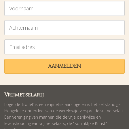
Voornaam
Achternaam
Emailadres
AANMELDEN
Vrijmetselarij
Loge 'de Troffel' is een vrijmetselaarsloge en is het zelfstandige
Hengelose onderdeel van de wereldwijd verspreide vrijmetselarij.
Een vereniging van mannen die de vrije denkwijze en
levenshouding van vrijmetselaars, de "Koninklijke Kunst"