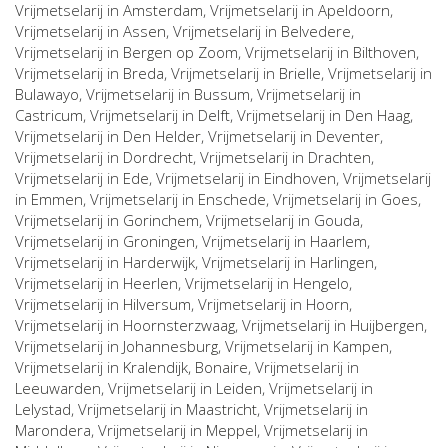
Vrijmetselarij in
Amsterdam
, Vrijmetselarij in
Apeldoorn
,
Vrijmetselarij in
Assen
, Vrijmetselarij in
Belvedere
,
Vrijmetselarij in
Bergen op Zoom
, Vrijmetselarij in
Bilthoven
,
Vrijmetselarij in
Breda
, Vrijmetselarij in
Brielle
, Vrijmetselarij in
Bulawayo
, Vrijmetselarij in
Bussum
, Vrijmetselarij in
Castricum
, Vrijmetselarij in
Delft
, Vrijmetselarij in
Den Haag
,
Vrijmetselarij in
Den Helder
, Vrijmetselarij in
Deventer
,
Vrijmetselarij in
Dordrecht
, Vrijmetselarij in
Drachten
,
Vrijmetselarij in
Ede
, Vrijmetselarij in
Eindhoven
, Vrijmetselarij
in
Emmen
, Vrijmetselarij in
Enschede
, Vrijmetselarij in
Goes
,
Vrijmetselarij in
Gorinchem
, Vrijmetselarij in
Gouda
,
Vrijmetselarij in
Groningen
, Vrijmetselarij in
Haarlem
,
Vrijmetselarij in
Harderwijk
, Vrijmetselarij in
Harlingen
,
Vrijmetselarij in
Heerlen
, Vrijmetselarij in
Hengelo
,
Vrijmetselarij in
Hilversum
, Vrijmetselarij in
Hoorn
,
Vrijmetselarij in
Hoornsterzwaag
, Vrijmetselarij in
Huijbergen
,
Vrijmetselarij in
Johannesburg
, Vrijmetselarij in
Kampen
,
Vrijmetselarij in
Kralendijk, Bonaire
, Vrijmetselarij in
Leeuwarden
, Vrijmetselarij in
Leiden
, Vrijmetselarij in
Lelystad
, Vrijmetselarij in
Maastricht
, Vrijmetselarij in
Marondera
, Vrijmetselarij in
Meppel
, Vrijmetselarij in