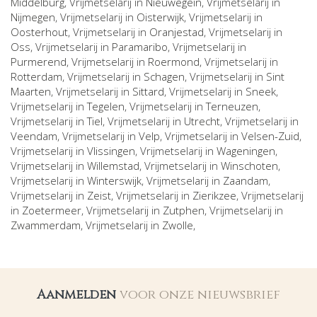
Middelburg
, Vrijmetselarij in
Nieuwegein
, Vrijmetselarij in
Nijmegen
, Vrijmetselarij in
Oisterwijk
, Vrijmetselarij in
Oosterhout
, Vrijmetselarij in
Oranjestad
, Vrijmetselarij in
Oss
, Vrijmetselarij in
Paramaribo
, Vrijmetselarij in
Purmerend
, Vrijmetselarij in
Roermond
, Vrijmetselarij in
Rotterdam
, Vrijmetselarij in
Schagen
, Vrijmetselarij in
Sint
Maarten
, Vrijmetselarij in
Sittard
, Vrijmetselarij in
Sneek
,
Vrijmetselarij in
Tegelen
, Vrijmetselarij in
Terneuzen
,
Vrijmetselarij in
Tiel
, Vrijmetselarij in
Utrecht
, Vrijmetselarij in
Veendam
, Vrijmetselarij in
Velp
, Vrijmetselarij in
Velsen-Zuid
,
Vrijmetselarij in
Vlissingen
, Vrijmetselarij in
Wageningen
,
Vrijmetselarij in
Willemstad
, Vrijmetselarij in
Winschoten
,
Vrijmetselarij in
Winterswijk
, Vrijmetselarij in
Zaandam
,
Vrijmetselarij in
Zeist
, Vrijmetselarij in
Zierikzee
, Vrijmetselarij
in
Zoetermeer
, Vrijmetselarij in
Zutphen
, Vrijmetselarij in
Zwammerdam
, Vrijmetselarij in
Zwolle
,
Aanmelden
voor onze nieuwsbrief