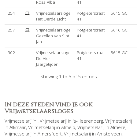
Rosa Alba
41
254
Vrijmetselaarsloge
Potgieterstraat
5615 GC
Het Derde Licht
41
257
Vrijmetselaarsloge
Potgieterstraat
5616 GC
Gezellen van Sint
41
Jan
302
Vrijmetselaarsloge
Potgieterstraat
5615 GC
De Vier
41
Jaargetijden
Showing 1 to 5 of 5 entries
In deze steden vind je ook
Vrijmetselaarsloges
Vrijmetselarij in
, Vrijmetselarij in
's-Heerenberg
, Vrijmetselarij
in
Alkmaar
, Vrijmetselarij in
Almelo
, Vrijmetselarij in
Almere
,
Vrijmetselarij in
Amersfoort
, Vrijmetselarij in
Amstelveen
,