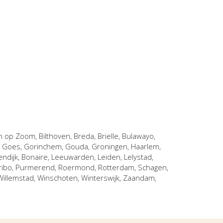
n op Zoom
,
Bilthoven
,
Breda
,
Brielle
,
Bulawayo
,
,
Goes
,
Gorinchem
,
Gouda
,
Groningen
,
Haarlem
,
endijk, Bonaire
,
Leeuwarden
,
Leiden
,
Lelystad
,
ribo
,
Purmerend
,
Roermond
,
Rotterdam
,
Schagen
,
Willemstad
,
Winschoten
,
Winterswijk
,
Zaandam
,