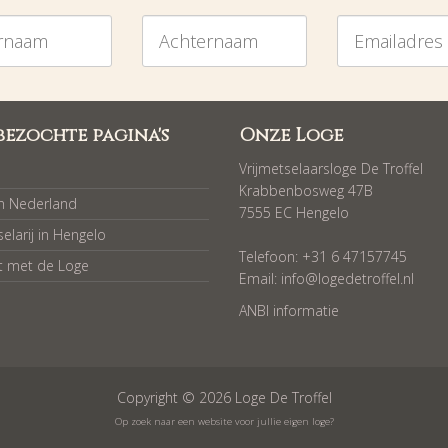
am
Achternaam
Emailadres
bezochte pagina's
Onze Loge
Vrijmetselaarsloge De Troffel
Krabbenbosweg 47B
in Nederland
7555 EC Hengelo
selarij in Hengelo
Telefoon: +31 6 47157745
t met de Loge
Email:
info@logedetroffel.nl
ANBI informatie
Copyright © 2026 Loge De Troffel
Op zoek naar een website voor jullie eigen loge?