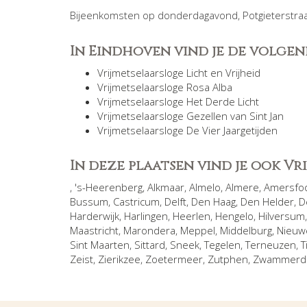
Bijeenkomsten op donderdagavond, Potgieterstraa
In Eindhoven vind je de volgen
Vrijmetselaarsloge Licht en Vrijheid
Vrijmetselaarsloge Rosa Alba
Vrijmetselaarsloge Het Derde Licht
Vrijmetselaarsloge Gezellen van Sint Jan
Vrijmetselaarsloge De Vier Jaargetijden
In deze plaatsen vind je ook V
,
's-Heerenberg
,
Alkmaar
,
Almelo
,
Almere
,
Amersfo
Bussum
,
Castricum
,
Delft
,
Den Haag
,
Den Helder
,
D
Harderwijk
,
Harlingen
,
Heerlen
,
Hengelo
,
Hilversum
Maastricht
,
Marondera
,
Meppel
,
Middelburg
,
Nieuw
Sint Maarten
,
Sittard
,
Sneek
,
Tegelen
,
Terneuzen
,
T
Zeist
,
Zierikzee
,
Zoetermeer
,
Zutphen
,
Zwammer