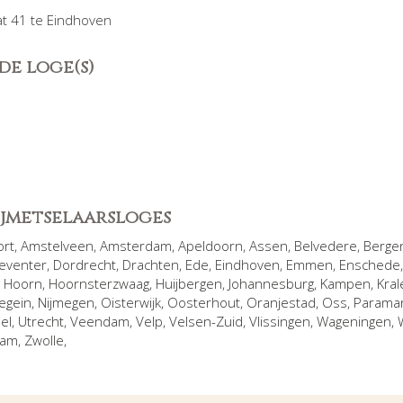
t 41 te Eindhoven
de loge(s)
rijmetselaarsloges
ort
,
Amstelveen
,
Amsterdam
,
Apeldoorn
,
Assen
,
Belvedere
,
Berge
eventer
,
Dordrecht
,
Drachten
,
Ede
,
Eindhoven
,
Emmen
,
Enschede
,
Hoorn
,
Hoornsterzwaag
,
Huijbergen
,
Johannesburg
,
Kampen
,
Kral
egein
,
Nijmegen
,
Oisterwijk
,
Oosterhout
,
Oranjestad
,
Oss
,
Parama
iel
,
Utrecht
,
Veendam
,
Velp
,
Velsen-Zuid
,
Vlissingen
,
Wageningen
,
dam
,
Zwolle
,