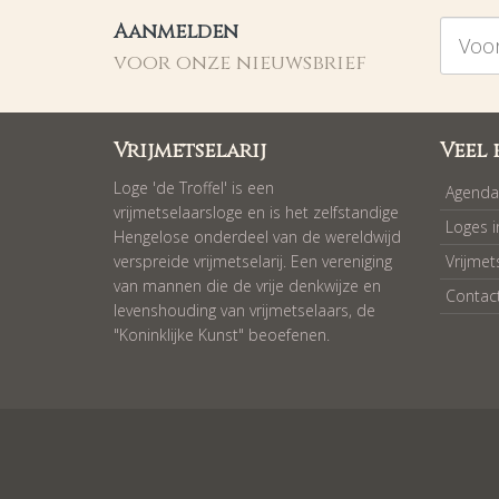
Voorna
Aanmelden
voor onze nieuwsbrief
Vrijmetselarij
Veel 
Loge 'de Troffel' is een
Agenda
vrijmetselaarsloge en is het zelfstandige
Loges 
Hengelose onderdeel van de wereldwijd
verspreide vrijmetselarij. Een vereniging
Vrijmet
van mannen die de vrije denkwijze en
Contac
levenshouding van vrijmetselaars, de
"Koninklijke Kunst" beoefenen.