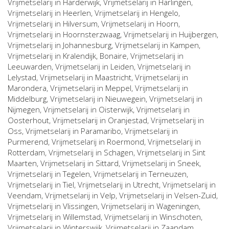
Vrijmetselarij in
Harderwijk
, Vrijmetselarij in
Harlingen
,
Vrijmetselarij in
Heerlen
, Vrijmetselarij in
Hengelo
,
Vrijmetselarij in
Hilversum
, Vrijmetselarij in
Hoorn
,
Vrijmetselarij in
Hoornsterzwaag
, Vrijmetselarij in
Huijbergen
,
Vrijmetselarij in
Johannesburg
, Vrijmetselarij in
Kampen
,
Vrijmetselarij in
Kralendijk, Bonaire
, Vrijmetselarij in
Leeuwarden
, Vrijmetselarij in
Leiden
, Vrijmetselarij in
Lelystad
, Vrijmetselarij in
Maastricht
, Vrijmetselarij in
Marondera
, Vrijmetselarij in
Meppel
, Vrijmetselarij in
Middelburg
, Vrijmetselarij in
Nieuwegein
, Vrijmetselarij in
Nijmegen
, Vrijmetselarij in
Oisterwijk
, Vrijmetselarij in
Oosterhout
, Vrijmetselarij in
Oranjestad
, Vrijmetselarij in
Oss
, Vrijmetselarij in
Paramaribo
, Vrijmetselarij in
Purmerend
, Vrijmetselarij in
Roermond
, Vrijmetselarij in
Rotterdam
, Vrijmetselarij in
Schagen
, Vrijmetselarij in
Sint
Maarten
, Vrijmetselarij in
Sittard
, Vrijmetselarij in
Sneek
,
Vrijmetselarij in
Tegelen
, Vrijmetselarij in
Terneuzen
,
Vrijmetselarij in
Tiel
, Vrijmetselarij in
Utrecht
, Vrijmetselarij in
Veendam
, Vrijmetselarij in
Velp
, Vrijmetselarij in
Velsen-Zuid
,
Vrijmetselarij in
Vlissingen
, Vrijmetselarij in
Wageningen
,
Vrijmetselarij in
Willemstad
, Vrijmetselarij in
Winschoten
,
Vrijmetselarij in
Winterswijk
, Vrijmetselarij in
Zaandam
,