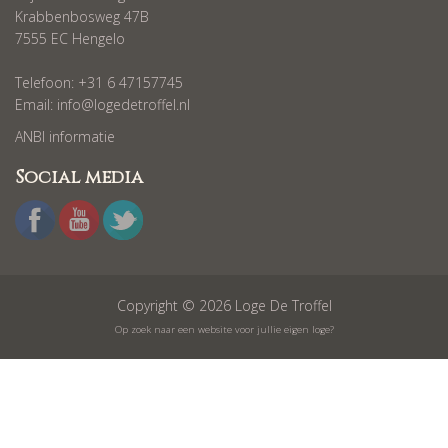
Krabbenbosweg 47B
7555 EC Hengelo
Telefoon: +31 6 47157745
Email:
info@logedetroffel.nl
ANBI informatie
Social media
Copyright © 2026 Loge De Troffel
Op zoek naar een website voor jullie eigen loge?