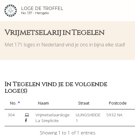
LOGE DE TROFFEL
No. 137 -
Hengelo
Vrijmetselarij in Tegelen
Met 171 loges in Nederland vind je ons in bijna elke stad!
In Tegelen vind je de volgende
loge(s)
No.
Naam
Straat
Postcode
304
Vrijmetselaarsloge
ULINGSHEIDE
5932 NA
La Simplicite
1
Showing 1 to 1 of 1 entries