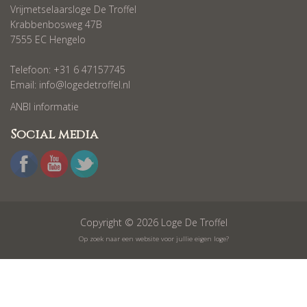
Vrijmetselaarsloge De Troffel
Krabbenbosweg 47B
7555 EC Hengelo
Telefoon: +31 6 47157745
Email:
info@logedetroffel.nl
ANBI informatie
Social media
Copyright © 2026 Loge De Troffel
Op zoek naar een website voor jullie eigen loge?