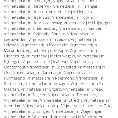
Vrijmetselarij in
Groningen
, Vrijmetselarij in
Haarlem
,
Vrijmetselarij in
Harderwijk
, Vrijmetselarij in
Harlingen
,
Vrijmetselarij in
Heerlen
, Vrijmetselarij in
Hengelo
,
Vrijmetselarij in
Hilversum
, Vrijmetselarij in
Hoorn
,
Vrijmetselarij in
Hoornsterzwaag
, Vrijmetselarij in
Huijbergen
,
Vrijmetselarij in
Johannesburg
, Vrijmetselarij in
Kampen
,
Vrijmetselarij in
Kralendijk, Bonaire
, Vrijmetselarij in
Leeuwarden
, Vrijmetselarij in
Leiden
, Vrijmetselarij in
Lelystad
, Vrijmetselarij in
Maastricht
, Vrijmetselarij in
Marondera
, Vrijmetselarij in
Meppel
, Vrijmetselarij in
Middelburg
, Vrijmetselarij in
Nieuwegein
, Vrijmetselarij in
Nijmegen
, Vrijmetselarij in
Oisterwijk
, Vrijmetselarij in
Oosterhout
, Vrijmetselarij in
Oranjestad
, Vrijmetselarij in
Oss
, Vrijmetselarij in
Paramaribo
, Vrijmetselarij in
Purmerend
, Vrijmetselarij in
Roermond
, Vrijmetselarij in
Rotterdam
, Vrijmetselarij in
Schagen
, Vrijmetselarij in
Sint
Maarten
, Vrijmetselarij in
Sittard
, Vrijmetselarij in
Sneek
,
Vrijmetselarij in
Tegelen
, Vrijmetselarij in
Terneuzen
,
Vrijmetselarij in
Tiel
, Vrijmetselarij in
Utrecht
, Vrijmetselarij in
Veendam
, Vrijmetselarij in
Velp
, Vrijmetselarij in
Velsen-Zuid
,
Vrijmetselarij in
Vlissingen
, Vrijmetselarij in
Wageningen
,
Vrijmetselarij in
Willemstad
, Vrijmetselarij in
Winschoten
,