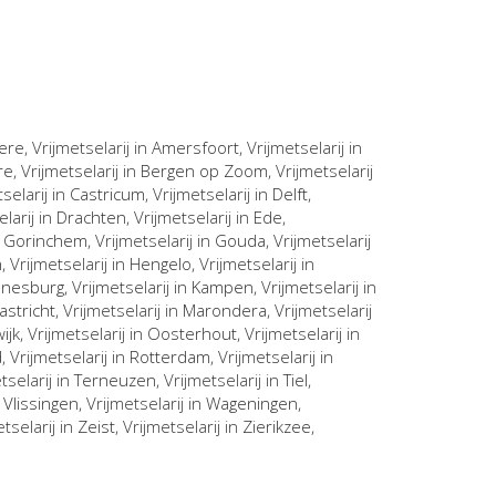
ere
, Vrijmetselarij in
Amersfoort
, Vrijmetselarij in
re
, Vrijmetselarij in
Bergen op Zoom
, Vrijmetselarij
tselarij in
Castricum
, Vrijmetselarij in
Delft
,
elarij in
Drachten
, Vrijmetselarij in
Ede
,
n
Gorinchem
, Vrijmetselarij in
Gouda
, Vrijmetselarij
n
, Vrijmetselarij in
Hengelo
, Vrijmetselarij in
nnesburg
, Vrijmetselarij in
Kampen
, Vrijmetselarij in
astricht
, Vrijmetselarij in
Marondera
, Vrijmetselarij
ijk
, Vrijmetselarij in
Oosterhout
, Vrijmetselarij in
d
, Vrijmetselarij in
Rotterdam
, Vrijmetselarij in
etselarij in
Terneuzen
, Vrijmetselarij in
Tiel
,
n
Vlissingen
, Vrijmetselarij in
Wageningen
,
etselarij in
Zeist
, Vrijmetselarij in
Zierikzee
,