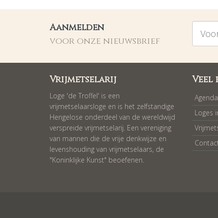
Voorna
Aanmelden
voor onze nieuwsbrief
Vrijmetselarij
Veel 
Loge 'de Troffel' is een
Agenda
vrijmetselaarsloge en is het zelfstandige
Loges 
Hengelose onderdeel van de wereldwijd
verspreide vrijmetselarij. Een vereniging
Vrijmet
van mannen die de vrije denkwijze en
Contac
levenshouding van vrijmetselaars, de
"Koninklijke Kunst" beoefenen.