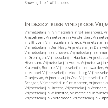
Showing 1 to 1 of 1 entries
In deze steden vind je ook Vri
Vrijmetselarij in
, Vrijmetselarij in
's-Heerenberg
, V
Amstelveen
, Vrijmetselarij in
Amsterdam
, Vrijmetse
in
Bilthoven
, Vrijmetselarij in
Breda
, Vrijmetselarij i
Vrijmetselarij in
Den Haag
, Vrijmetselarij in
Den Hel
Vrijmetselarij in
Eindhoven
, Vrijmetselarij in
Emme
in
Groningen
, Vrijmetselarij in
Haarlem
, Vrijmetselar
Hilversum
, Vrijmetselarij in
Hoorn
, Vrijmetselarij in
Kralendijk, Bonaire
, Vrijmetselarij in
Leeuwarden
, V
in
Meppel
, Vrijmetselarij in
Middelburg
, Vrijmetselar
Oranjestad
, Vrijmetselarij in
Oss
, Vrijmetselarij in
P
Schagen
, Vrijmetselarij in
Sint Maarten
, Vrijmetselar
Vrijmetselarij in
Utrecht
, Vrijmetselarij in
Veendam
Vrijmetselarij in
Willemstad
, Vrijmetselarij in
Winsch
Vrijmetselarij in
Zoetermeer
, Vrijmetselarij in
Zutp