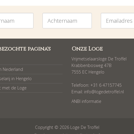
am
Achternaam
Emailadres
bezochte pagina's
Onze Loge
Vrijmetselaarsloge De Troffel
Krabbenbosweg 47B
in Nederland
7555 EC Hengelo
selarij in Hengelo
Telefoon: +31 6 47157745
t met de Loge
Email:
info@logedetroffel.nl
ANBI informatie
Copyright © 2026 Loge De Troffel