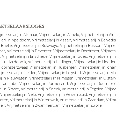
jmetselaarsloges
rijmetselarij in
Alkmaar
, Vrijmetselarij in
Almelo
, Vrijmetselarij in
Alm
larij in
Apeldoorn
, Vrijmetselarij in
Assen
, Vrijmetselarij in
Belvede
n
Brielle
, Vrijmetselarij in
Bulawayo
, Vrijmetselarij in
Bussum
, Vrijme
der
, Vrijmetselarij in
Deventer
, Vrijmetselarij in
Dordrecht
, Vrijmets
n
, Vrijmetselarij in
Enschede
, Vrijmetselarij in
Goes
, Vrijmetselarij i
ij in
Harderwijk
, Vrijmetselarij in
Harlingen
, Vrijmetselarij in
Heerle
Hoornsterzwaag
, Vrijmetselarij in
Huijbergen
, Vrijmetselarij in
Joha
rijmetselarij in
Leiden
, Vrijmetselarij in
Lelystad
, Vrijmetselarij in
Ma
ij in
Nieuwegein
, Vrijmetselarij in
Nijmegen
, Vrijmetselarij in
Oisterw
aramaribo
, Vrijmetselarij in
Purmerend
, Vrijmetselarij in
Roermon
ij in
Sittard
, Vrijmetselarij in
Sneek
, Vrijmetselarij in
Tegelen
, Vrijm
, Vrijmetselarij in
Velp
, Vrijmetselarij in
Velsen-Zuid
, Vrijmetselarij i
oten
, Vrijmetselarij in
Winterswijk
, Vrijmetselarij in
Zaandam
, Vrijm
hen
, Vrijmetselarij in
Zwammerdam
, Vrijmetselarij in
Zwolle
,