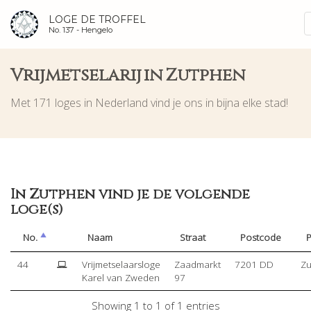
LOGE DE TROFFEL
No. 137 -
Hengelo
Vrijmetselarij in Zutphen
Met 171 loges in Nederland vind je ons in bijna elke stad!
In Zutphen vind je de volgende
loge(s)
No.
Naam
Straat
Postcode
P
44
Vrijmetselaarsloge
Zaadmarkt
7201 DD
Zu
Karel van Zweden
97
Showing 1 to 1 of 1 entries