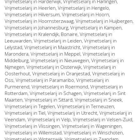
Vrijmetselarij in
Harderwijk
, Vrijmetselarij in
Harlingen
,
Vrijmetselarij in
Heerlen
, Vrijmetselarij in
Hengelo
,
Vrijmetselarij in
Hilversum
, Vrijmetselarij in
Hoorn
,
Vrijmetselarij in
Hoornsterzwaag
, Vrijmetselarij in
Huijbergen
,
Vrijmetselarij in
Johannesburg
, Vrijmetselarij in
Kampen
,
Vrijmetselarij in
Kralendijk, Bonaire
, Vrijmetselarij in
Leeuwarden
, Vrijmetselarij in
Leiden
, Vrijmetselarij in
Lelystad
, Vrijmetselarij in
Maastricht
, Vrijmetselarij in
Marondera
, Vrijmetselarij in
Meppel
, Vrijmetselarij in
Middelburg
, Vrijmetselarij in
Nieuwegein
, Vrijmetselarij in
Nijmegen
, Vrijmetselarij in
Oisterwijk
, Vrijmetselarij in
Oosterhout
, Vrijmetselarij in
Oranjestad
, Vrijmetselarij in
Oss
, Vrijmetselarij in
Paramaribo
, Vrijmetselarij in
Purmerend
, Vrijmetselarij in
Roermond
, Vrijmetselarij in
Rotterdam
, Vrijmetselarij in
Schagen
, Vrijmetselarij in
Sint
Maarten
, Vrijmetselarij in
Sittard
, Vrijmetselarij in
Sneek
,
Vrijmetselarij in
Tegelen
, Vrijmetselarij in
Terneuzen
,
Vrijmetselarij in
Tiel
, Vrijmetselarij in
Utrecht
, Vrijmetselarij in
Veendam
, Vrijmetselarij in
Velp
, Vrijmetselarij in
Velsen-Zuid
,
Vrijmetselarij in
Vlissingen
, Vrijmetselarij in
Wageningen
,
Vrijmetselarij in
Willemstad
, Vrijmetselarij in
Winschoten
,
Vrijmetselarij in
Winterswijk
, Vrijmetselarij in
Zaandam
,