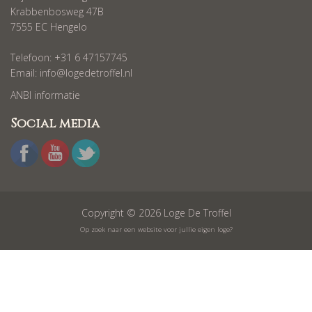
Krabbenbosweg 47B
7555 EC Hengelo
Telefoon: +31 6 47157745
Email:
info@logedetroffel.nl
ANBI informatie
Social media
Copyright © 2026 Loge De Troffel
Op zoek naar een website voor jullie eigen loge?