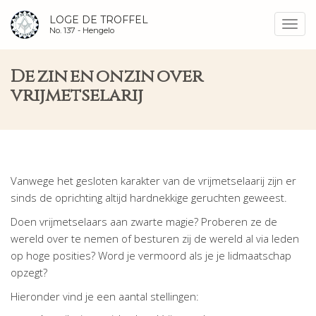
LOGE DE TROFFEL
Toggl
No. 137 -
Hengelo
navig
De zin en onzin over
vrijmetselarij
Vanwege het gesloten karakter van de vrijmetselaarij zijn er
sinds de oprichting altijd hardnekkige geruchten geweest.
Doen vrijmetselaars aan zwarte magie? Proberen ze de
wereld over te nemen of besturen zij de wereld al via leden
op hoge posities? Word je vermoord als je je lidmaatschap
opzegt?
Hieronder vind je een aantal stellingen: