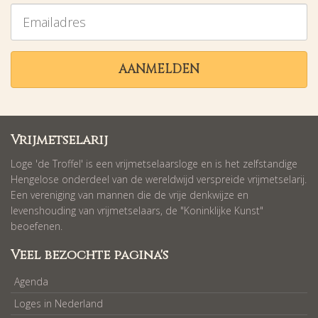
Emailadres
AANMELDEN
Vrijmetselarij
Loge 'de Troffel' is een vrijmetselaarsloge en is het zelfstandige
Hengelose onderdeel van de wereldwijd verspreide vrijmetselarij.
Een vereniging van mannen die de vrije denkwijze en
levenshouding van vrijmetselaars, de "Koninklijke Kunst"
beoefenen.
Veel bezochte pagina's
Agenda
Loges in Nederland