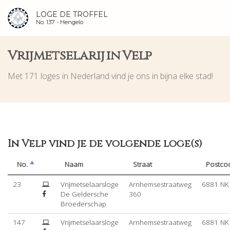
LOGE DE TROFFEL
No. 137 -
Hengelo
Vrijmetselarij in Velp
Met 171 loges in Nederland vind je ons in bijna elke stad!
In Velp vind je de volgende loge(s)
No.
Naam
Straat
Postco
23
Vrijmetselaarsloge
Arnhemsestraatweg
6881 NK
De Geldersche
360
Broederschap
147
Vrijmetselaarsloge
Arnhemsestraatweg
6881 NK