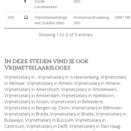
Oude
360
Landmerken
240
Vrijmetselaarsloge
Arnhemsestraatweg
6881 NK
Het Gulden Vlies
360
Showing 1 to 3 of 3 entries
In deze steden vind je ook
Vrijmetselaarsloges
Vrijmetselarij in
, Vrijmetselarij in
's-Heerenberg
, Vrijmetselarij
in
Alkmaar
, Vrijmetselarij in
Almelo
, Vrijmetselarij in
Almere
,
Vrijmetselarij in
Amersfoort
, Vrijmetselarij in
Amstelveen
,
Vrijmetselarij in
Amsterdam
, Vrijmetselarij in
Apeldoorn
,
Vrijmetselarij in
Assen
, Vrijmetselarij in
Belvedere
,
Vrijmetselarij in
Bergen op Zoom
, Vrijmetselarij in
Bilthoven
,
Vrijmetselarij in
Breda
, Vrijmetselarij in
Brielle
, Vrijmetselarij in
Bulawayo
, Vrijmetselarij in
Bussum
, Vrijmetselarij in
Castricum
, Vrijmetselarij in
Delft
, Vrijmetselarij in
Den Haag
,