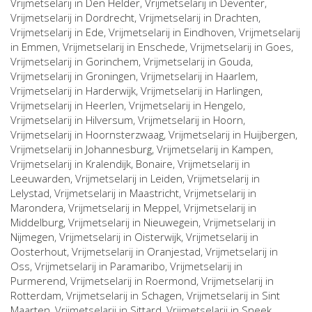
Vrijmetselarij in
Den Helder
, Vrijmetselarij in
Deventer
,
Vrijmetselarij in
Dordrecht
, Vrijmetselarij in
Drachten
,
Vrijmetselarij in
Ede
, Vrijmetselarij in
Eindhoven
, Vrijmetselarij
in
Emmen
, Vrijmetselarij in
Enschede
, Vrijmetselarij in
Goes
,
Vrijmetselarij in
Gorinchem
, Vrijmetselarij in
Gouda
,
Vrijmetselarij in
Groningen
, Vrijmetselarij in
Haarlem
,
Vrijmetselarij in
Harderwijk
, Vrijmetselarij in
Harlingen
,
Vrijmetselarij in
Heerlen
, Vrijmetselarij in
Hengelo
,
Vrijmetselarij in
Hilversum
, Vrijmetselarij in
Hoorn
,
Vrijmetselarij in
Hoornsterzwaag
, Vrijmetselarij in
Huijbergen
,
Vrijmetselarij in
Johannesburg
, Vrijmetselarij in
Kampen
,
Vrijmetselarij in
Kralendijk, Bonaire
, Vrijmetselarij in
Leeuwarden
, Vrijmetselarij in
Leiden
, Vrijmetselarij in
Lelystad
, Vrijmetselarij in
Maastricht
, Vrijmetselarij in
Marondera
, Vrijmetselarij in
Meppel
, Vrijmetselarij in
Middelburg
, Vrijmetselarij in
Nieuwegein
, Vrijmetselarij in
Nijmegen
, Vrijmetselarij in
Oisterwijk
, Vrijmetselarij in
Oosterhout
, Vrijmetselarij in
Oranjestad
, Vrijmetselarij in
Oss
, Vrijmetselarij in
Paramaribo
, Vrijmetselarij in
Purmerend
, Vrijmetselarij in
Roermond
, Vrijmetselarij in
Rotterdam
, Vrijmetselarij in
Schagen
, Vrijmetselarij in
Sint
Maarten
, Vrijmetselarij in
Sittard
, Vrijmetselarij in
Sneek
,