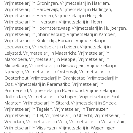
Vrijmetselarij in
Groningen
, Vrijmetselarij in
Haarlem
,
Vrijmetselarij in
Harderwijk
, Vrijmetselarij in
Harlingen
,
Vrijmetselarij in
Heerlen
, Vrijmetselarij in
Hengelo
,
Vrijmetselarij in
Hilversum
, Vrijmetselarij in
Hoorn
,
Vrijmetselarij in
Hoornsterzwaag
, Vrijmetselarij in
Huijbergen
,
Vrijmetselarij in
Johannesburg
, Vrijmetselarij in
Kampen
,
Vrijmetselarij in
Kralendijk, Bonaire
, Vrijmetselarij in
Leeuwarden
, Vrijmetselarij in
Leiden
, Vrijmetselarij in
Lelystad
, Vrijmetselarij in
Maastricht
, Vrijmetselarij in
Marondera
, Vrijmetselarij in
Meppel
, Vrijmetselarij in
Middelburg
, Vrijmetselarij in
Nieuwegein
, Vrijmetselarij in
Nijmegen
, Vrijmetselarij in
Oisterwijk
, Vrijmetselarij in
Oosterhout
, Vrijmetselarij in
Oranjestad
, Vrijmetselarij in
Oss
, Vrijmetselarij in
Paramaribo
, Vrijmetselarij in
Purmerend
, Vrijmetselarij in
Roermond
, Vrijmetselarij in
Rotterdam
, Vrijmetselarij in
Schagen
, Vrijmetselarij in
Sint
Maarten
, Vrijmetselarij in
Sittard
, Vrijmetselarij in
Sneek
,
Vrijmetselarij in
Tegelen
, Vrijmetselarij in
Terneuzen
,
Vrijmetselarij in
Tiel
, Vrijmetselarij in
Utrecht
, Vrijmetselarij in
Veendam
, Vrijmetselarij in
Velp
, Vrijmetselarij in
Velsen-Zuid
,
Vrijmetselarij in
Vlissingen
, Vrijmetselarij in
Wageningen
,