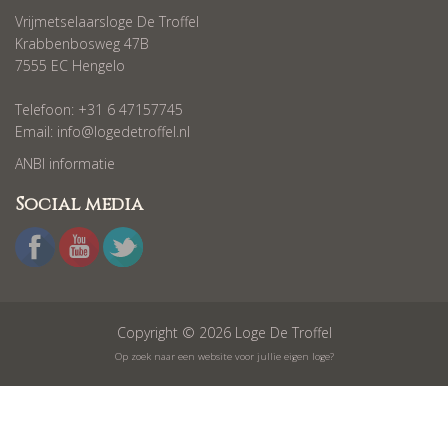
Vrijmetselaarsloge De Troffel
Krabbenbosweg 47B
7555 EC Hengelo
Telefoon: +31 6 47157745
Email:
info@logedetroffel.nl
ANBI informatie
Social media
Copyright © 2026 Loge De Troffel
Op zoek naar een website voor jullie eigen loge?