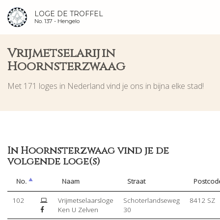
LOGE DE TROFFEL
No. 137 -
Hengelo
Vrijmetselarij in
Hoornsterzwaag
Met 171 loges in Nederland vind je ons in bijna elke stad!
In Hoornsterzwaag vind je de
volgende loge(s)
No.
Naam
Straat
Postcod
102
Vrijmetselaarsloge
Schoterlandseweg
8412 SZ
Ken U Zelven
30