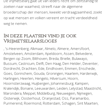
De vrijmetselarij gaat uit van ieders recht om zelfstandig te
zoeken naar waarheid, streeft naar de algemene
broederschap der mensen, kweekt verdraagzaamheid, zoekt
op wat mensen en volken vereent en tracht verdeeldheid
weg te nemen.
In deze plaatsen vind je ook
Vrijmetselaarsloges
,
's-Heerenberg
,
Alkmaar
,
Almelo
,
Almere
,
Amersfoort
,
Amstelveen
,
Amsterdam
,
Apeldoorn
,
Assen
,
Belvedere
,
Bergen op Zoom
,
Bilthoven
,
Breda
,
Brielle
,
Bulawayo
,
Bussum
,
Castricum
,
Delft
,
Den Haag
,
Den Helder
,
Deventer
,
Dordrecht
,
Drachten
,
Ede
,
Eindhoven
,
Emmen
,
Enschede
,
Goes
,
Gorinchem
,
Gouda
,
Groningen
,
Haarlem
,
Harderwijk
,
Harlingen
,
Heerlen
,
Hengelo
,
Hilversum
,
Hoorn
,
Hoornsterzwaag
,
Huijbergen
,
Johannesburg
,
Kampen
,
Kralendijk, Bonaire
,
Leeuwarden
,
Leiden
,
Lelystad
,
Maastricht
,
Marondera
,
Meppel
,
Middelburg
,
Nieuwegein
,
Nijmegen
,
Oisterwijk
,
Oosterhout
,
Oranjestad
,
Oss
,
Paramaribo
,
Purmerend
,
Roermond
,
Rotterdam
,
Schagen
,
Sint Maarten
,