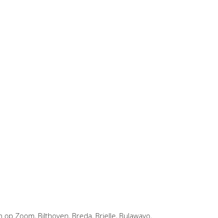
n op Zoom
,
Bilthoven
,
Breda
,
Brielle
,
Bulawayo
,