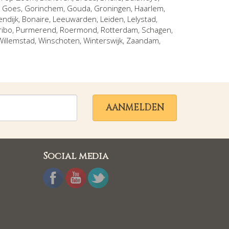
,
Goes
,
Gorinchem
,
Gouda
,
Groningen
,
Haarlem
,
endijk, Bonaire
,
Leeuwarden
,
Leiden
,
Lelystad
,
ribo
,
Purmerend
,
Roermond
,
Rotterdam
,
Schagen
,
Willemstad
,
Winschoten
,
Winterswijk
,
Zaandam
,
AANMELDEN
Social media