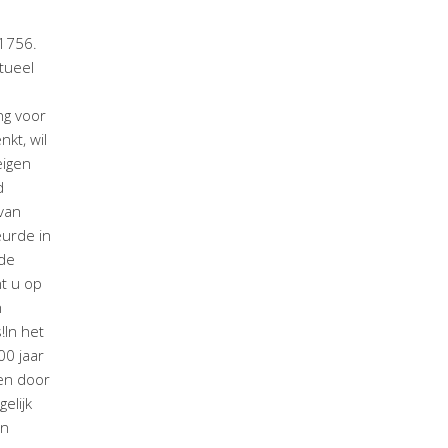
 1756.
tueel
ng voor
kt, wil
eigen
d
van
eurde in
 de
t u op
n
!In het
00 jaar
en door
elijk
en