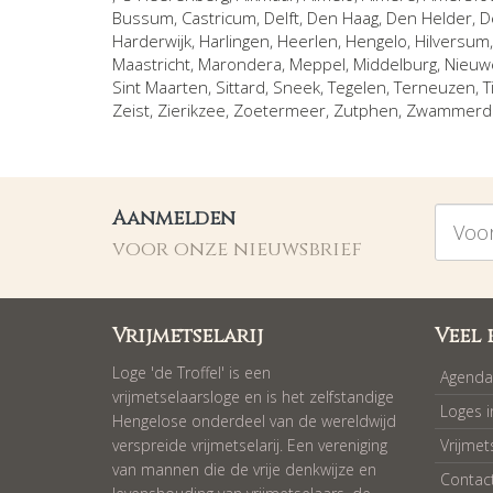
Bussum
,
Castricum
,
Delft
,
Den Haag
,
Den Helder
,
D
Harderwijk
,
Harlingen
,
Heerlen
,
Hengelo
,
Hilversum
Maastricht
,
Marondera
,
Meppel
,
Middelburg
,
Nieuw
Sint Maarten
,
Sittard
,
Sneek
,
Tegelen
,
Terneuzen
,
T
Zeist
,
Zierikzee
,
Zoetermeer
,
Zutphen
,
Zwammer
Voorna
Aanmelden
voor onze nieuwsbrief
Vrijmetselarij
Veel 
Loge 'de Troffel' is een
Agenda
vrijmetselaarsloge en is het zelfstandige
Loges 
Hengelose onderdeel van de wereldwijd
verspreide vrijmetselarij. Een vereniging
Vrijmet
van mannen die de vrije denkwijze en
Contac