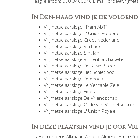
HaagTelefoon: 070-3460046 E-mail: orde@vrijmets
In Den-haag vind je de volgend
Vrijmetselaarsloge Hiram Abiff
Vrijmetselaarsloge L' Union Frederic
Vrijmetselaarsloge Groot Nederland
Vrijmetselaarsloge Via Lucis
Vrijmetselaarsloge Sint Jan
Vrijmetselaarsloge Vincent la Chapelle
Vrijmetselaarsloge De Ruwe Steen
Vrijmetselaarsloge Het Schietlood
Vrijmetselaarsloge Driehoek
Vrijmetselaarsloge Le Veritable Zele
Vrijmetselaarsloge Fides
Vrijmetselaarsloge De Vriendschap
Vrijmetselaarsloge Orde van Vrijmetselaren
Vrijmetselaarsloge L' Union Royale
In deze plaatsen vind je ook V
,
's-Heerenberg
,
Alkmaar
,
Almelo
,
Almere
,
Amersfo