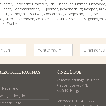
eventer
,
Dordrecht
,
Drachten
,
Ede
,
Eindhoven
,
Emmen
,
Enschede
,
Hoorn
,
Hoornsterzwaag
,
Huijbergen
,
Johannesburg
,
Kampen
,
Kral
egein
,
Nijmegen
,
Oisterwijk
,
Oosterhout
,
Oranjestad
,
Oss
,
Parama
iel
,
Utrecht
,
Veendam
,
Velp
,
Velsen-Zuid
,
Vlissingen
,
Wageningen
,
dam
,
Zwolle
,
am
Achternaam
Emailadres
bezochte pagina's
Onze Loge
Vrijmetselaarsloge De Troffel
Krabbenbosweg 47B
in Nederland
7555 EC Hengelo
selarij in Hengelo
Telefoon: +31 6 47157745
t met de Loge