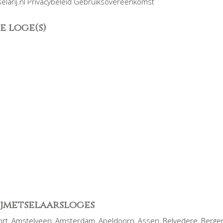
elarij.nl Privacybeleid Gebruiksovereenkomst
e loge(s)
rijmetselaarsloges
ort
,
Amstelveen
,
Amsterdam
,
Apeldoorn
,
Assen
,
Belvedere
,
Berge