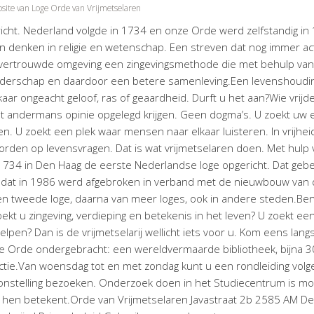
site van Loge Orde van Vrijmetselaren
icht. Nederland volgde in 1734 en onze Orde werd zelfstandig in
an denken in religie en wetenschap. Een streven dat nog immer ac
n vertrouwde omgeving een zingevingsmethode die met behulp van
broederschap en daardoor een betere samenleving.Een levenshoudi
r ongeacht geloof, ras of geaardheid. Durft u het aan?Wie vrijden
et andermans opinie opgelegd krijgen. Geen dogma’s. U zoekt uw 
en. U zoekt een plek waar mensen naar elkaar luisteren. In vrijhei
rden op levensvragen. Dat is wat vrijmetselaren doen. Met hulp 
in 1734 in Den Haag de eerste Nederlandse loge opgericht. Dat geb
s, dat in 1986 werd afgebroken in verband met de nieuwbouw van
n tweede loge, daarna van meer loges, ook in andere steden.Ben
t u zingeving, verdieping en betekenis in het leven? U zoekt ee
en? Dan is de vrijmetselarij wellicht iets voor u. Kom eens langs
de Orde ondergebracht: een wereldvermaarde bibliotheek, bijna 3
ctie.Van woensdag tot en met zondag kunt u een rondleiding volg
nstelling bezoeken. Onderzoek doen in het Studiecentrum is mog
or hen betekent.Orde van Vrijmetselaren Javastraat 2b 2585 AM D