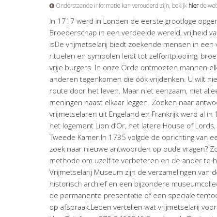
Onderstaande informatie kan verouderd zijn, bekijk
hier
de web
In 1717 werd in Londen de eerste grootloge opger
Broederschap in een verdeelde wereld, vrijheid v
isDe vrijmetselarij biedt zoekende mensen in ee
rituelen en symbolen leidt tot zelfontplooiing, 
vrije burgers. In onze Orde ontmoeten mannen elkaa
anderen tegenkomen die óók vrijdenken. U wilt ni
route door het leven. Maar niet eenzaam, niet alle
meningen naast elkaar leggen. Zoeken naar antwoo
vrijmetselaren uit Engeland en Frankrijk werd al 
het logement Lion d’Or, het latere House of Lord
Tweede Kamer.In 1735 volgde de oprichting van ee
zoek naar nieuwe antwoorden op oude vragen? Zoek
methode om uzelf te verbeteren en de ander te help
Vrijmetselarij Museum zijn de verzamelingen van 
historisch archief en een bijzondere museumcolle
de permanente presentatie of een speciale tentoo
op afspraak.Leden vertellen wat vrijmetselarij vo