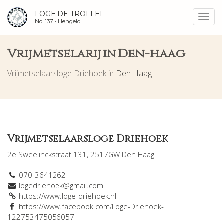
LOGE DE TROFFEL
Toggl
No. 137 -
Hengelo
navig
Vrijmetselarij in Den-haag
Vrijmetselaarsloge Driehoek in
Den Haag
Vrijmetselaarsloge Driehoek
2e Sweelinckstraat 131, 2517GW Den Haag
070-3641262
logedriehoek@gmail.com
https://www.loge-driehoek.nl
https://www.facebook.com/Loge-Driehoek-
122753475056057