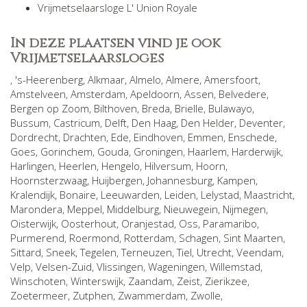
Vrijmetselaarsloge L' Union Royale
In deze plaatsen vind je ook
Vrijmetselaarsloges
,
's-Heerenberg
,
Alkmaar
,
Almelo
,
Almere
,
Amersfoort
,
Amstelveen
,
Amsterdam
,
Apeldoorn
,
Assen
,
Belvedere
,
Bergen op Zoom
,
Bilthoven
,
Breda
,
Brielle
,
Bulawayo
,
Bussum
,
Castricum
,
Delft
,
Den Haag
,
Den Helder
,
Deventer
,
Dordrecht
,
Drachten
,
Ede
,
Eindhoven
,
Emmen
,
Enschede
,
Goes
,
Gorinchem
,
Gouda
,
Groningen
,
Haarlem
,
Harderwijk
,
Harlingen
,
Heerlen
,
Hengelo
,
Hilversum
,
Hoorn
,
Hoornsterzwaag
,
Huijbergen
,
Johannesburg
,
Kampen
,
Kralendijk, Bonaire
,
Leeuwarden
,
Leiden
,
Lelystad
,
Maastricht
,
Marondera
,
Meppel
,
Middelburg
,
Nieuwegein
,
Nijmegen
,
Oisterwijk
,
Oosterhout
,
Oranjestad
,
Oss
,
Paramaribo
,
Purmerend
,
Roermond
,
Rotterdam
,
Schagen
,
Sint Maarten
,
Sittard
,
Sneek
,
Tegelen
,
Terneuzen
,
Tiel
,
Utrecht
,
Veendam
,
Velp
,
Velsen-Zuid
,
Vlissingen
,
Wageningen
,
Willemstad
,
Winschoten
,
Winterswijk
,
Zaandam
,
Zeist
,
Zierikzee
,
Zoetermeer
,
Zutphen
,
Zwammerdam
,
Zwolle
,