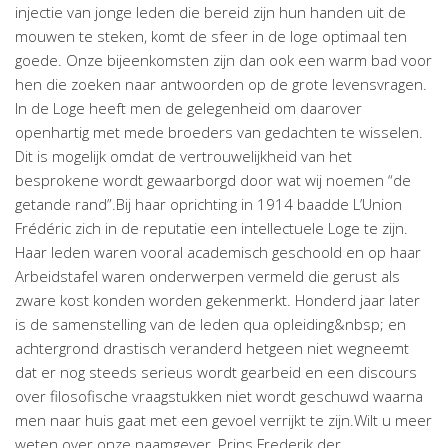
injectie van jonge leden die bereid zijn hun handen uit de
mouwen te steken, komt de sfeer in de loge optimaal ten
goede. Onze bijeenkomsten zijn dan ook een warm bad voor
hen die zoeken naar antwoorden op de grote levensvragen.
In de Loge heeft men de gelegenheid om daarover
openhartig met mede broeders van gedachten te wisselen.
Dit is mogelijk omdat de vertrouwelijkheid van het
besprokene wordt gewaarborgd door wat wij noemen “de
getande rand”.Bij haar oprichting in 1914 baadde L’Union
Frédéric zich in de reputatie een intellectuele Loge te zijn.
Haar leden waren vooral academisch geschoold en op haar
Arbeidstafel waren onderwerpen vermeld die gerust als
zware kost konden worden gekenmerkt. Honderd jaar later
is de samenstelling van de leden qua opleiding&nbsp; en
achtergrond drastisch veranderd hetgeen niet wegneemt
dat er nog steeds serieus wordt gearbeid en een discours
over filosofische vraagstukken niet wordt geschuwd waarna
men naar huis gaat met een gevoel verrijkt te zijn.Wilt u meer
weten over onze naamgever, Prins Frederik der