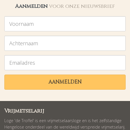
Aanmelden
voor onze nieuwsbrief
Voornaam
Achternaam
Emailadres
AANMELDEN
Vrijmetselarij
Loge 'de Troffel' is een vrijmetselaarsloge en is het zelfstandige
Hengelose onderdeel van de wereldwijd verspreide vrijmetselarij.