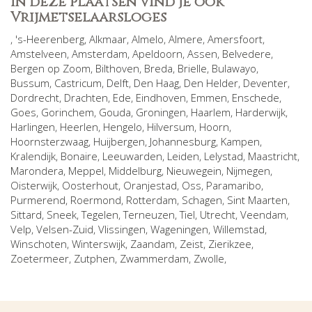
In deze plaatsen vind je ook
Vrijmetselaarsloges
,
's-Heerenberg
,
Alkmaar
,
Almelo
,
Almere
,
Amersfoort
,
Amstelveen
,
Amsterdam
,
Apeldoorn
,
Assen
,
Belvedere
,
Bergen op Zoom
,
Bilthoven
,
Breda
,
Brielle
,
Bulawayo
,
Bussum
,
Castricum
,
Delft
,
Den Haag
,
Den Helder
,
Deventer
,
Dordrecht
,
Drachten
,
Ede
,
Eindhoven
,
Emmen
,
Enschede
,
Goes
,
Gorinchem
,
Gouda
,
Groningen
,
Haarlem
,
Harderwijk
,
Harlingen
,
Heerlen
,
Hengelo
,
Hilversum
,
Hoorn
,
Hoornsterzwaag
,
Huijbergen
,
Johannesburg
,
Kampen
,
Kralendijk, Bonaire
,
Leeuwarden
,
Leiden
,
Lelystad
,
Maastricht
,
Marondera
,
Meppel
,
Middelburg
,
Nieuwegein
,
Nijmegen
,
Oisterwijk
,
Oosterhout
,
Oranjestad
,
Oss
,
Paramaribo
,
Purmerend
,
Roermond
,
Rotterdam
,
Schagen
,
Sint Maarten
,
Sittard
,
Sneek
,
Tegelen
,
Terneuzen
,
Tiel
,
Utrecht
,
Veendam
,
Velp
,
Velsen-Zuid
,
Vlissingen
,
Wageningen
,
Willemstad
,
Winschoten
,
Winterswijk
,
Zaandam
,
Zeist
,
Zierikzee
,
Zoetermeer
,
Zutphen
,
Zwammerdam
,
Zwolle
,