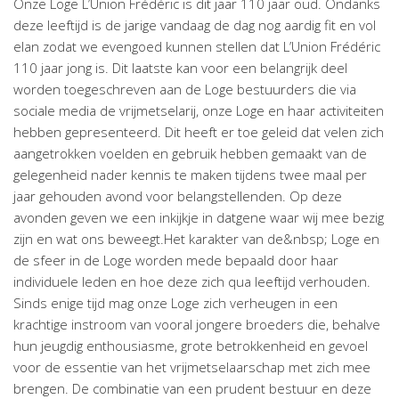
Onze Loge L’Union Frédéric is dit jaar 110 jaar oud. Ondanks
deze leeftijd is de jarige vandaag de dag nog aardig fit en vol
elan zodat we evengoed kunnen stellen dat L’Union Frédéric
110 jaar jong is. Dit laatste kan voor een belangrijk deel
worden toegeschreven aan de Loge bestuurders die via
sociale media de vrijmetselarij, onze Loge en haar activiteiten
hebben gepresenteerd. Dit heeft er toe geleid dat velen zich
aangetrokken voelden en gebruik hebben gemaakt van de
gelegenheid nader kennis te maken tijdens twee maal per
jaar gehouden avond voor belangstellenden. Op deze
avonden geven we een inkijkje in datgene waar wij mee bezig
zijn en wat ons beweegt.Het karakter van de&nbsp; Loge en
de sfeer in de Loge worden mede bepaald door haar
individuele leden en hoe deze zich qua leeftijd verhouden.
Sinds enige tijd mag onze Loge zich verheugen in een
krachtige instroom van vooral jongere broeders die, behalve
hun jeugdig enthousiasme, grote betrokkenheid en gevoel
voor de essentie van het vrijmetselaarschap met zich mee
brengen. De combinatie van een prudent bestuur en deze