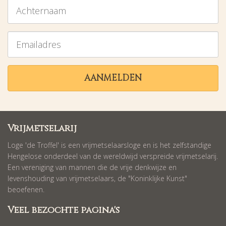
Achternaam
Emailadres
AANMELDEN
Vrijmetselarij
Loge 'de Troffel' is een vrijmetselaarsloge en is het zelfstandige
Hengelose onderdeel van de wereldwijd verspreide vrijmetselarij.
Een vereniging van mannen die de vrije denkwijze en
levenshouding van vrijmetselaars, de "Koninklijke Kunst"
beoefenen.
Veel bezochte pagina's