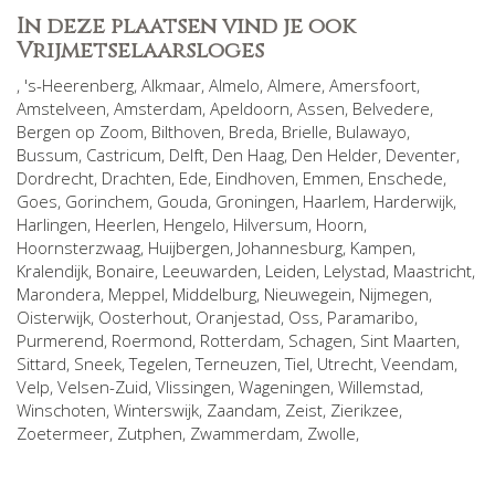
In deze plaatsen vind je ook
Vrijmetselaarsloges
,
's-Heerenberg
,
Alkmaar
,
Almelo
,
Almere
,
Amersfoort
,
Amstelveen
,
Amsterdam
,
Apeldoorn
,
Assen
,
Belvedere
,
Bergen op Zoom
,
Bilthoven
,
Breda
,
Brielle
,
Bulawayo
,
Bussum
,
Castricum
,
Delft
,
Den Haag
,
Den Helder
,
Deventer
,
Dordrecht
,
Drachten
,
Ede
,
Eindhoven
,
Emmen
,
Enschede
,
Goes
,
Gorinchem
,
Gouda
,
Groningen
,
Haarlem
,
Harderwijk
,
Harlingen
,
Heerlen
,
Hengelo
,
Hilversum
,
Hoorn
,
Hoornsterzwaag
,
Huijbergen
,
Johannesburg
,
Kampen
,
Kralendijk, Bonaire
,
Leeuwarden
,
Leiden
,
Lelystad
,
Maastricht
,
Marondera
,
Meppel
,
Middelburg
,
Nieuwegein
,
Nijmegen
,
Oisterwijk
,
Oosterhout
,
Oranjestad
,
Oss
,
Paramaribo
,
Purmerend
,
Roermond
,
Rotterdam
,
Schagen
,
Sint Maarten
,
Sittard
,
Sneek
,
Tegelen
,
Terneuzen
,
Tiel
,
Utrecht
,
Veendam
,
Velp
,
Velsen-Zuid
,
Vlissingen
,
Wageningen
,
Willemstad
,
Winschoten
,
Winterswijk
,
Zaandam
,
Zeist
,
Zierikzee
,
Zoetermeer
,
Zutphen
,
Zwammerdam
,
Zwolle
,