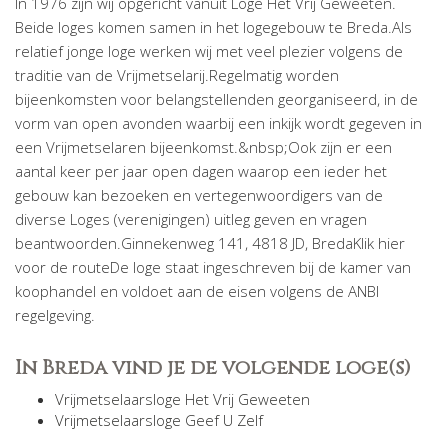
In 1976 zijn wij opgericht vanuit Loge Het Vrij Geweeten.
Beide loges komen samen in het logegebouw te Breda.Als
relatief jonge loge werken wij met veel plezier volgens de
traditie van de Vrijmetselarij.Regelmatig worden
bijeenkomsten voor belangstellenden georganiseerd, in de
vorm van open avonden waarbij een inkijk wordt gegeven in
een Vrijmetselaren bijeenkomst.&nbsp;Ook zijn er een
aantal keer per jaar open dagen waarop een ieder het
gebouw kan bezoeken en vertegenwoordigers van de
diverse Loges (verenigingen) uitleg geven en vragen
beantwoorden.Ginnekenweg 141, 4818 JD, BredaKlik hier
voor de routeDe loge staat ingeschreven bij de kamer van
koophandel en voldoet aan de eisen volgens de ANBI
regelgeving.
In Breda vind je de volgende loge(s)
Vrijmetselaarsloge Het Vrij Geweeten
Vrijmetselaarsloge Geef U Zelf