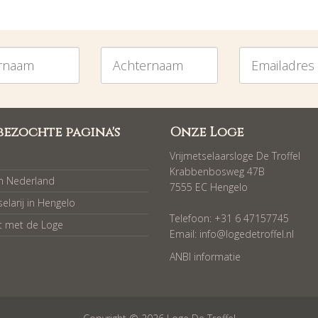
am
Achternaam
Emailadres
bezochte pagina's
Onze Loge
Vrijmetselaarsloge De Troffel
Krabbenbosweg 47B
in Nederland
7555 EC Hengelo
selarij in Hengelo
Telefoon: +31 6 47157745
t met de Loge
Email:
info@logedetroffel.nl
ANBI informatie