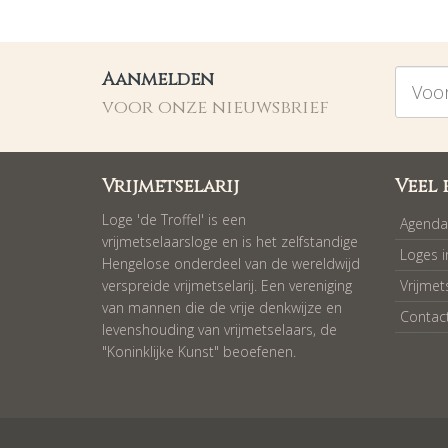
Voorna
Aanmelden
voor onze nieuwsbrief
Vrijmetselarij
Veel 
Loge 'de Troffel' is een
Agenda
vrijmetselaarsloge en is het zelfstandige
Loges 
Hengelose onderdeel van de wereldwijd
verspreide vrijmetselarij. Een vereniging
Vrijmet
van mannen die de vrije denkwijze en
Contac
levenshouding van vrijmetselaars, de
"Koninklijke Kunst" beoefenen.