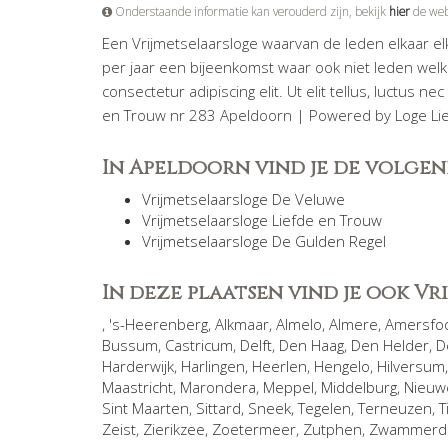
Onderstaande informatie kan verouderd zijn, bekijk
hier
de web
Een Vrijmetselaarsloge waarvan de leden elkaar e
per jaar een bijeenkomst waar ook niet leden wel
consectetur adipiscing elit. Ut elit tellus, luctus 
en Trouw nr 283 Apeldoorn | Powered by Loge Li
In Apeldoorn vind je de volgen
Vrijmetselaarsloge De Veluwe
Vrijmetselaarsloge Liefde en Trouw
Vrijmetselaarsloge De Gulden Regel
In deze plaatsen vind je ook V
,
's-Heerenberg
,
Alkmaar
,
Almelo
,
Almere
,
Amersfo
Bussum
,
Castricum
,
Delft
,
Den Haag
,
Den Helder
,
D
Harderwijk
,
Harlingen
,
Heerlen
,
Hengelo
,
Hilversum
Maastricht
,
Marondera
,
Meppel
,
Middelburg
,
Nieuw
Sint Maarten
,
Sittard
,
Sneek
,
Tegelen
,
Terneuzen
,
T
Zeist
,
Zierikzee
,
Zoetermeer
,
Zutphen
,
Zwammer