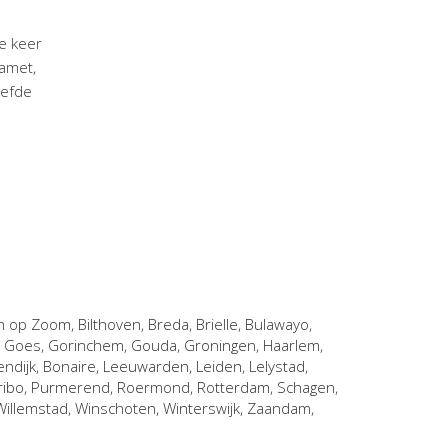
e keer
 amet,
iefde
n op Zoom
,
Bilthoven
,
Breda
,
Brielle
,
Bulawayo
,
,
Goes
,
Gorinchem
,
Gouda
,
Groningen
,
Haarlem
,
endijk, Bonaire
,
Leeuwarden
,
Leiden
,
Lelystad
,
ribo
,
Purmerend
,
Roermond
,
Rotterdam
,
Schagen
,
Willemstad
,
Winschoten
,
Winterswijk
,
Zaandam
,