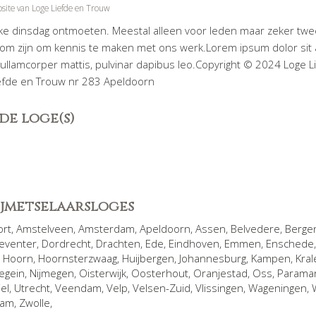
site van Loge Liefde en Trouw
lke dinsdag ontmoeten. Meestal alleen voor leden maar zeker twe
kom zijn om kennis te maken met ons werk.Lorem ipsum dolor sit
nec ullamcorper mattis, pulvinar dapibus leo.Copyright © 2024 Loge L
efde en Trouw nr 283 Apeldoorn
de loge(s)
rijmetselaarsloges
ort
,
Amstelveen
,
Amsterdam
,
Apeldoorn
,
Assen
,
Belvedere
,
Berge
eventer
,
Dordrecht
,
Drachten
,
Ede
,
Eindhoven
,
Emmen
,
Enschede
,
Hoorn
,
Hoornsterzwaag
,
Huijbergen
,
Johannesburg
,
Kampen
,
Kral
egein
,
Nijmegen
,
Oisterwijk
,
Oosterhout
,
Oranjestad
,
Oss
,
Parama
iel
,
Utrecht
,
Veendam
,
Velp
,
Velsen-Zuid
,
Vlissingen
,
Wageningen
,
dam
,
Zwolle
,