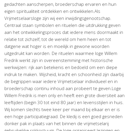
gedachten aanscherpen, broederschap ervaren en hun
eigen spiritualiteit ontdekken en ontwikkelen.Als
Vrijmetselaarsloge zijn wij een inwijdingsgenootschap.
Centraal staan symbolen en rituelen die uitdrukking geven
aan het ontwikkelingsproces dat iedere mens doormaakt in
relatie tot zichzelf, tot de wereld om hem heen en tot
datgene wat hoger is en moeilijk in gewone woorden
uitgedrukt kan worden. De rituelen waarmee loge Willem
Fredrik werkt zijn in overeenstemming met historische
werkwijzen: rijk aan betekenis en bedoeld om een diepe
indruk te maken. Wijsheid, kracht en schoonheid zijn daarbij
de begrippen waar iedere Vrijmetselaar individueel en in
broederschap continu inhoud aan probeert te geven.Loge
Willem Fredrik is men only en heeft een grote diversiteit aan
leeftijden (begin 30 tot eind 80 jaar) en levensstijlen in huis.
Wij komen slechts twee keer per maand bij elkaar en er is
een hoge participatiegraad. De kledij is een goed gesneden
donker pak in plaats van het binnen de vrijmetselarij
gebruikelijke rokkostuum. De loge organiseert lezingen en