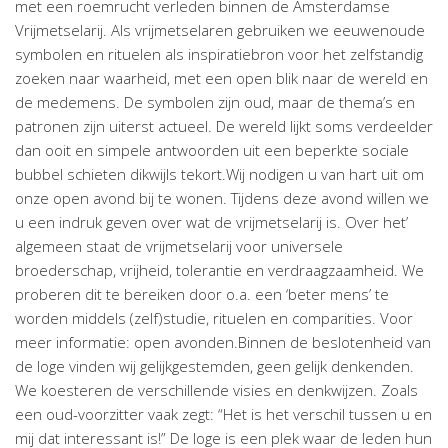
met een roemrucht verleden binnen de Amsterdamse
Vrijmetselarij. Als vrijmetselaren gebruiken we eeuwenoude
symbolen en rituelen als inspiratiebron voor het zelfstandig
zoeken naar waarheid, met een open blik naar de wereld en
de medemens. De symbolen zijn oud, maar de thema’s en
patronen zijn uiterst actueel. De wereld lijkt soms verdeelder
dan ooit en simpele antwoorden uit een beperkte sociale
bubbel schieten dikwijls tekort.Wij nodigen u van hart uit om
onze open avond bij te wonen. Tijdens deze avond willen we
u een indruk geven over wat de vrijmetselarij is. Over het’
algemeen staat de vrijmetselarij voor universele
broederschap, vrijheid, tolerantie en verdraagzaamheid. We
proberen dit te bereiken door o.a. een ‘beter mens’ te
worden middels (zelf)studie, rituelen en comparities. Voor
meer informatie: open avonden.Binnen de beslotenheid van
de loge vinden wij gelijkgestemden, geen gelijk denkenden.
We koesteren de verschillende visies en denkwijzen. Zoals
een oud-voorzitter vaak zegt: “Het is het verschil tussen u en
mij dat interessant is!” De loge is een plek waar de leden hun