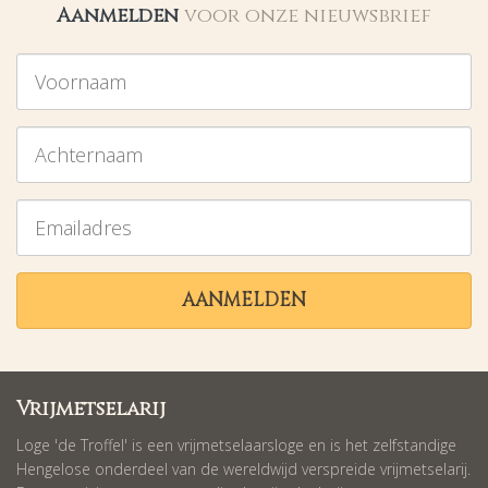
Aanmelden
voor onze nieuwsbrief
Voornaam
Achternaam
Emailadres
AANMELDEN
Vrijmetselarij
Loge 'de Troffel' is een vrijmetselaarsloge en is het zelfstandige
Hengelose onderdeel van de wereldwijd verspreide vrijmetselarij.