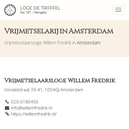
LOGE DE TROFFEL
Toggl
No. 137 -
Hengelo
navig
Vrijmetselarij in Amsterdam
Vrijmetselaarsloge Willem Fredrik in
Amsterdam
Vrijmetselaarsloge Willem Fredrik
Vondelstraat 39-41, 1054GJ Amsterdam
020-6186456
info@willemfredrik.nl
https://willemfredrik.nl/