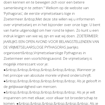
doen kennen en te bewegen zich voor een betere
samenleving in te zetten." Welkom op de website van
‘Pythagoras’, de eerste vrijmetselaars-loge in
Zoetermeer.&nbsp;Met deze site willen wij u informeren
over vrijmetselarij en in het bijzonder over onze loge. U bent
van harte uitgenodigd om hier rond te kijken. Zo kunt u een
indruk krijgen van wie wij zijn en wat wij doen. ZOETERMEER:
JAARLIJKS EEN OPEN AVOND VOOR BELANGSTELLENDEN VAN
DE VRIJMETSELAARSLOGE PYTHAGORAS Jaarlijks
organiseert&nbsp;Vrijmetselaarsloge Pythagoras in
Zoetermeer een voorlichtingsavond. De vrijmetselarij is
mogelijk interessant voor je:
●&nbsp;&nbsp;&nbsp;&nbsp;&nbsp;&nbsp; Wanneer je
het principe van absolute morele vrijheid onderschrijft.
●&nbsp;&nbsp;&nbsp;&nbsp;&nbsp;&nbsp; Als je gelooft in
de gelijkwaardigheid van mensen.
●&nbsp;&nbsp;&nbsp;&nbsp;&nbsp;&nbsp; Als je je wilt
inspannen om met elkaar, voor elkaar tot broederschap te
komen. ●&nbsp;&nbsp;&nbsp;&nbsp;&nbsp;&nbsp; Als je