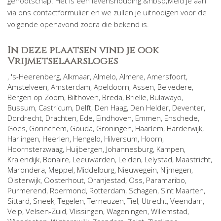
genootschap. Het is een levenshouding.&nbsp;Meld je aan
via ons contactformulier en we zullen je uitnodigen voor de
volgende openavond zodra die bekend is.
In deze plaatsen vind je ook
Vrijmetselaarsloges
,
's-Heerenberg
,
Alkmaar
,
Almelo
,
Almere
,
Amersfoort
,
Amstelveen
,
Amsterdam
,
Apeldoorn
,
Assen
,
Belvedere
,
Bergen op Zoom
,
Bilthoven
,
Breda
,
Brielle
,
Bulawayo
,
Bussum
,
Castricum
,
Delft
,
Den Haag
,
Den Helder
,
Deventer
,
Dordrecht
,
Drachten
,
Ede
,
Eindhoven
,
Emmen
,
Enschede
,
Goes
,
Gorinchem
,
Gouda
,
Groningen
,
Haarlem
,
Harderwijk
,
Harlingen
,
Heerlen
,
Hengelo
,
Hilversum
,
Hoorn
,
Hoornsterzwaag
,
Huijbergen
,
Johannesburg
,
Kampen
,
Kralendijk, Bonaire
,
Leeuwarden
,
Leiden
,
Lelystad
,
Maastricht
,
Marondera
,
Meppel
,
Middelburg
,
Nieuwegein
,
Nijmegen
,
Oisterwijk
,
Oosterhout
,
Oranjestad
,
Oss
,
Paramaribo
,
Purmerend
,
Roermond
,
Rotterdam
,
Schagen
,
Sint Maarten
,
Sittard
,
Sneek
,
Tegelen
,
Terneuzen
,
Tiel
,
Utrecht
,
Veendam
,
Velp
,
Velsen-Zuid
,
Vlissingen
,
Wageningen
,
Willemstad
,