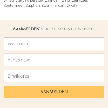
Winschoten
,
Winterswijk
,
Zaandam
,
Zeist
,
Zierikzee
,
Zoetermeer
,
Zutphen
,
Zwammerdam
,
Zwolle
,
Aanmelden
voor onze nieuwsbrief
Voornaam
Achternaam
Emailadres
AANMELDEN