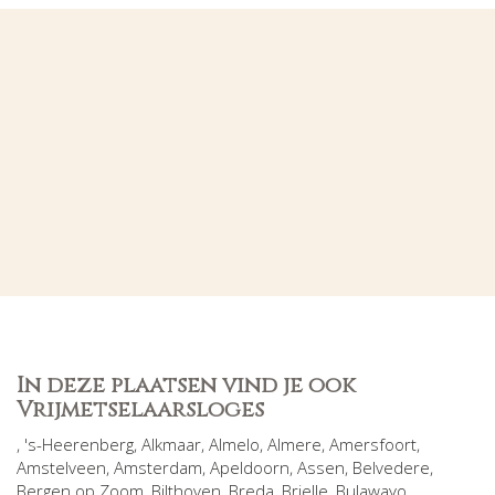
In deze plaatsen vind je ook
Vrijmetselaarsloges
,
's-Heerenberg
,
Alkmaar
,
Almelo
,
Almere
,
Amersfoort
,
Amstelveen
,
Amsterdam
,
Apeldoorn
,
Assen
,
Belvedere
,
Bergen op Zoom
,
Bilthoven
,
Breda
,
Brielle
,
Bulawayo
,