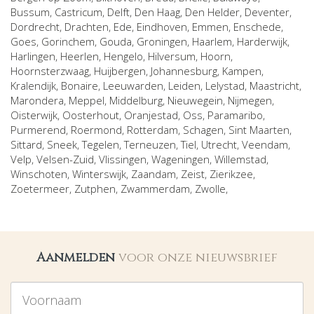
Bussum
,
Castricum
,
Delft
,
Den Haag
,
Den Helder
,
Deventer
,
Dordrecht
,
Drachten
,
Ede
,
Eindhoven
,
Emmen
,
Enschede
,
Goes
,
Gorinchem
,
Gouda
,
Groningen
,
Haarlem
,
Harderwijk
,
Harlingen
,
Heerlen
,
Hengelo
,
Hilversum
,
Hoorn
,
Hoornsterzwaag
,
Huijbergen
,
Johannesburg
,
Kampen
,
Kralendijk, Bonaire
,
Leeuwarden
,
Leiden
,
Lelystad
,
Maastricht
,
Marondera
,
Meppel
,
Middelburg
,
Nieuwegein
,
Nijmegen
,
Oisterwijk
,
Oosterhout
,
Oranjestad
,
Oss
,
Paramaribo
,
Purmerend
,
Roermond
,
Rotterdam
,
Schagen
,
Sint Maarten
,
Sittard
,
Sneek
,
Tegelen
,
Terneuzen
,
Tiel
,
Utrecht
,
Veendam
,
Velp
,
Velsen-Zuid
,
Vlissingen
,
Wageningen
,
Willemstad
,
Winschoten
,
Winterswijk
,
Zaandam
,
Zeist
,
Zierikzee
,
Zoetermeer
,
Zutphen
,
Zwammerdam
,
Zwolle
,
Aanmelden
voor onze nieuwsbrief
Voornaam