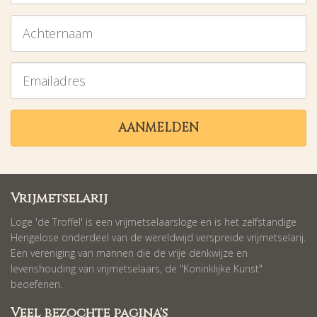
Achternaam
Emailadres
AANMELDEN
Vrijmetselarij
Loge 'de Troffel' is een vrijmetselaarsloge en is het zelfstandige
Hengelose onderdeel van de wereldwijd verspreide vrijmetselarij.
Een vereniging van mannen die de vrije denkwijze en
levenshouding van vrijmetselaars, de "Koninklijke Kunst"
beoefenen.
Veel bezochte pagina's