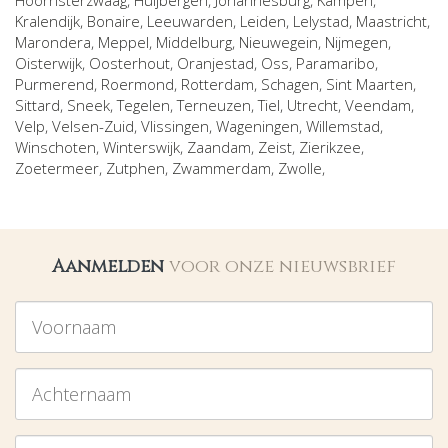
Hoornsterzwaag
,
Huijbergen
,
Johannesburg
,
Kampen
,
Kralendijk, Bonaire
,
Leeuwarden
,
Leiden
,
Lelystad
,
Maastricht
,
Marondera
,
Meppel
,
Middelburg
,
Nieuwegein
,
Nijmegen
,
Oisterwijk
,
Oosterhout
,
Oranjestad
,
Oss
,
Paramaribo
,
Purmerend
,
Roermond
,
Rotterdam
,
Schagen
,
Sint Maarten
,
Sittard
,
Sneek
,
Tegelen
,
Terneuzen
,
Tiel
,
Utrecht
,
Veendam
,
Velp
,
Velsen-Zuid
,
Vlissingen
,
Wageningen
,
Willemstad
,
Winschoten
,
Winterswijk
,
Zaandam
,
Zeist
,
Zierikzee
,
Zoetermeer
,
Zutphen
,
Zwammerdam
,
Zwolle
,
Aanmelden
voor onze nieuwsbrief
Voornaam
Achternaam
Emailadres