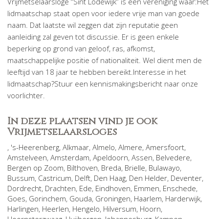
Vrijmetselaarsloge “Sint Lodewijk” is een vereniging waar:Het
lidmaatschap staat open voor iedere vrije man van goede
naam. Dat laatste wil zeggen dat zijn reputatie geen
aanleiding zal geven tot discussie. Er is geen enkele
beperking op grond van geloof, ras, afkomst,
maatschappelijke positie of nationaliteit. Wel dient men de
leeftijd van 18 jaar te hebben bereikt.Interesse in het
lidmaatschap?Stuur een kennismakingsbericht naar onze
voorlichter.
In deze plaatsen vind je ook
Vrijmetselaarsloges
,
's-Heerenberg
,
Alkmaar
,
Almelo
,
Almere
,
Amersfoort
,
Amstelveen
,
Amsterdam
,
Apeldoorn
,
Assen
,
Belvedere
,
Bergen op Zoom
,
Bilthoven
,
Breda
,
Brielle
,
Bulawayo
,
Bussum
,
Castricum
,
Delft
,
Den Haag
,
Den Helder
,
Deventer
,
Dordrecht
,
Drachten
,
Ede
,
Eindhoven
,
Emmen
,
Enschede
,
Goes
,
Gorinchem
,
Gouda
,
Groningen
,
Haarlem
,
Harderwijk
,
Harlingen
,
Heerlen
,
Hengelo
,
Hilversum
,
Hoorn
,