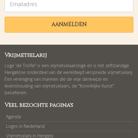
AANMELDEN
Vrijmetselarij
Loge 'de Troffel' is een vrijmetselaarsloge en is het zelfstandige
Hengelose onderdeel van de wereldwijd verspreide vrijmetselarij.
Een vereniging van mannen die de vrije denkwijze en
levenshouding van vrijmetselaars, de "Koninklijke Kunst"
beoefenen.
Veel bezochte pagina's
Agenda
Loges in Nederland
Vrijmetselarij in Hengelo