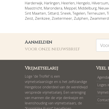
Harderwijk
,
Harlingen
,
Heerlen
,
Hengelo
,
Hilversum
Maastricht
,
Marondera
,
Meppel
,
Middelburg
,
Nieuw
Sint Maarten
,
Sittard
,
Sneek
,
Tegelen
,
Terneuzen
,
T
Zeist
,
Zierikzee
,
Zoetermeer
,
Zutphen
,
Zwammer
Voorna
Aanmelden
voor onze nieuwsbrief
Vrijmetselarij
Veel 
Loge 'de Troffel' is een
Agenda
vrijmetselaarsloge en is het zelfstandige
Loges 
Hengelose onderdeel van de wereldwijd
verspreide vrijmetselarij. Een vereniging
Vrijmet
van mannen die de vrije denkwijze en
Contac
levenshouding van vrijmetselaars, de
"Koninklijke Kunst" beoefenen.