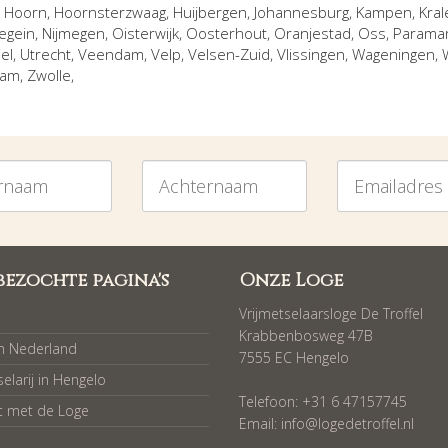
,
Hoorn
,
Hoornsterzwaag
,
Huijbergen
,
Johannesburg
,
Kampen
,
Kral
egein
,
Nijmegen
,
Oisterwijk
,
Oosterhout
,
Oranjestad
,
Oss
,
Parama
iel
,
Utrecht
,
Veendam
,
Velp
,
Velsen-Zuid
,
Vlissingen
,
Wageningen
,
dam
,
Zwolle
,
am
Achternaam
Emailadres
bezochte pagina's
Onze Loge
Vrijmetselaarsloge De Troffel
Krabbenbosweg 47B
in Nederland
7555 EC Hengelo
selarij in Hengelo
Telefoon: +31 6 47157745
t met de Loge
Email:
info@logedetroffel.nl