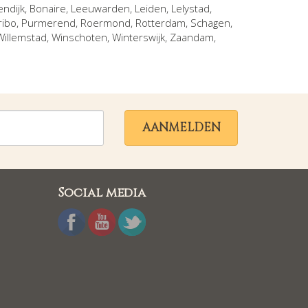
endijk, Bonaire
,
Leeuwarden
,
Leiden
,
Lelystad
,
ribo
,
Purmerend
,
Roermond
,
Rotterdam
,
Schagen
,
Willemstad
,
Winschoten
,
Winterswijk
,
Zaandam
,
AANMELDEN
Social media