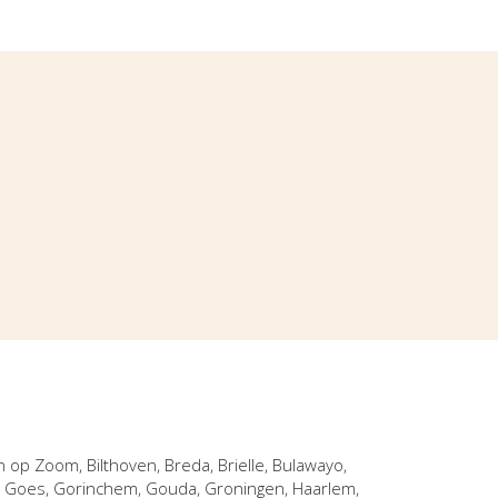
n op Zoom
,
Bilthoven
,
Breda
,
Brielle
,
Bulawayo
,
,
Goes
,
Gorinchem
,
Gouda
,
Groningen
,
Haarlem
,