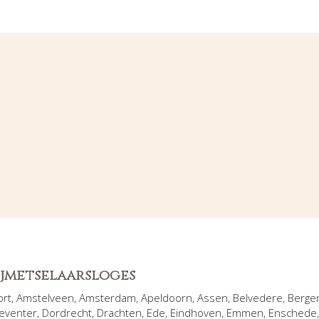
rijmetselaarsloges
ort
,
Amstelveen
,
Amsterdam
,
Apeldoorn
,
Assen
,
Belvedere
,
Berge
eventer
,
Dordrecht
,
Drachten
,
Ede
,
Eindhoven
,
Emmen
,
Enschede