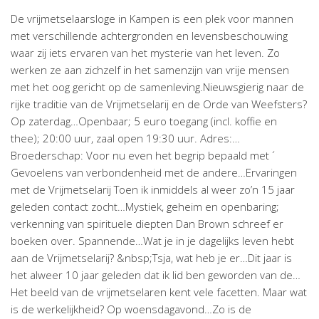
De vrijmetselaarsloge in Kampen is een plek voor mannen
met verschillende achtergronden en levensbeschouwing
waar zij iets ervaren van het mysterie van het leven. Zo
werken ze aan zichzelf in het samenzijn van vrije mensen
met het oog gericht op de samenleving.Nieuwsgierig naar de
rijke traditie van de Vrijmetselarij en de Orde van Weefsters?
Op zaterdag…Openbaar; 5 euro toegang (incl. koffie en
thee); 20:00 uur, zaal open 19:30 uur. Adres:…
Broederschap: Voor nu even het begrip bepaald met ´
Gevoelens van verbondenheid met de andere…Ervaringen
met de Vrijmetselarij Toen ik inmiddels al weer zo’n 15 jaar
geleden contact zocht…Mystiek, geheim en openbaring;
verkenning van spirituele diepten Dan Brown schreef er
boeken over. Spannende…Wat je in je dagelijks leven hebt
aan de Vrijmetselarij? &nbsp;Tsja, wat heb je er…Dit jaar is
het alweer 10 jaar geleden dat ik lid ben geworden van de…
Het beeld van de vrijmetselaren kent vele facetten. Maar wat
is de werkelijkheid? Op woensdagavond…Zo is de