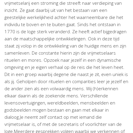
vrijmetselarij een stroming die streeft naar verdieping van
inzicht. Ze gaat daarbij uit van het bestaan van een
geestelijke werkelijkheid achter het waarneembare die het
individu te boven en te buiten gaat. Sinds het ontstaan in
1770 is de loge sterk veranderd. Ze heeft actief bijgedragen
aan de maatschappelijke ontwikkelingen. Ook in deze tijd
staat zij volop in de ontwikkeling van de huidige mens en zijn
samenleven. De constante hierin zijn de vrijmetselaars
rituelen en mores. Opzoek naar jezelf in een dynamische
omgeving en je eigen verhaal op de reis die het leven heet.
Dit in een groep waarbij degene die naast je zit, even uniek is
als jij. Geholpen door rituelen en comparities leer je jezelf en
de ander zien als een volwaardig mens. Wij (h)erkennen
elkaar daarin als de zoekende mens. Verschillende
levensovertuigingen, wereldbeelden, mensbeelden en
godsbeelden mogen bestaan en gaan met elkaar in
dialoog.Je neemt zelf contact op met iemand die
vrijmetselaar is, of met de secretaris of voorlichter van de
loge.Meerdere gesprekken volgen waarbij we verkennen of