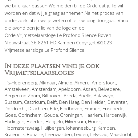
we bij elkaar passen.We melden bij de Orde dat je lid wil
worden en dat wij je graag aannemen.Na het proces van
onderzoek laten we je weten of je inwijding doorgaat. Vanaf
die avond ben je lid van de loge en de
Orde.Vrijmetselaarsloge Le Profond Silence Boven
Nieuwstraat 36 8261 HD Kampen Copyright ©2023
Vrijmetselaarsloge Le Profond Silence
In deze plaatsen vind je ook
Vrijmetselaarsloges
,
's-Heerenberg
,
Alkmaar
,
Almelo
,
Almere
,
Amersfoort
,
Amstelveen
,
Amsterdam
,
Apeldoorn
,
Assen
,
Belvedere
,
Bergen op Zoom
,
Bilthoven
,
Breda
,
Brielle
,
Bulawayo
,
Bussum
,
Castricum
,
Delft
,
Den Haag
,
Den Helder
,
Deventer
,
Dordrecht
,
Drachten
,
Ede
,
Eindhoven
,
Emmen
,
Enschede
,
Goes
,
Gorinchem
,
Gouda
,
Groningen
,
Haarlem
,
Harderwijk
,
Harlingen
,
Heerlen
,
Hengelo
,
Hilversum
,
Hoorn
,
Hoornsterzwaag
,
Huijbergen
,
Johannesburg
,
Kampen
,
Kralendijk, Bonaire
,
Leeuwarden
,
Leiden
,
Lelystad
,
Maastricht
,