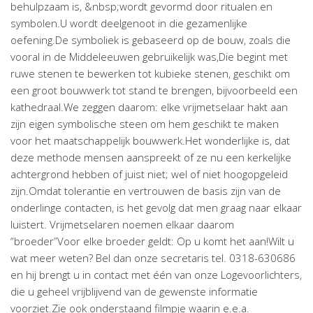
behulpzaam is, &nbsp;wordt gevormd door ritualen en
symbolen.U wordt deelgenoot in die gezamenlijke
oefening.De symboliek is gebaseerd op de bouw, zoals die
vooral in de Middeleeuwen gebruikelijk was,Die begint met
ruwe stenen te bewerken tot kubieke stenen, geschikt om
een groot bouwwerk tot stand te brengen, bijvoorbeeld een
kathedraal.We zeggen daarom: elke vrijmetselaar hakt aan
zijn eigen symbolische steen om hem geschikt te maken
voor het maatschappelijk bouwwerk.Het wonderlijke is, dat
deze methode mensen aanspreekt of ze nu een kerkelijke
achtergrond hebben of juist niet; wel of niet hoogopgeleid
zijn.Omdat tolerantie en vertrouwen de basis zijn van de
onderlinge contacten, is het gevolg dat men graag naar elkaar
luistert. Vrijmetselaren noemen elkaar daarom
“broeder”Voor elke broeder geldt: Op u komt het aan!Wilt u
wat meer weten? Bel dan onze secretaris tel. 0318-630686
en hij brengt u in contact met één van onze Logevoorlichters,
die u geheel vrijblijvend van de gewenste informatie
voorziet.Zie ook onderstaand filmpje waarin e.e.a.