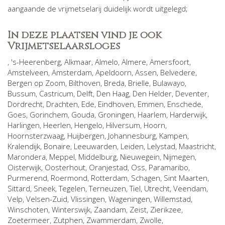
aangaande de vrijmetselarij duidelijk wordt uitgelegd;
In deze plaatsen vind je ook
Vrijmetselaarsloges
,
's-Heerenberg
,
Alkmaar
,
Almelo
,
Almere
,
Amersfoort
,
Amstelveen
,
Amsterdam
,
Apeldoorn
,
Assen
,
Belvedere
,
Bergen op Zoom
,
Bilthoven
,
Breda
,
Brielle
,
Bulawayo
,
Bussum
,
Castricum
,
Delft
,
Den Haag
,
Den Helder
,
Deventer
,
Dordrecht
,
Drachten
,
Ede
,
Eindhoven
,
Emmen
,
Enschede
,
Goes
,
Gorinchem
,
Gouda
,
Groningen
,
Haarlem
,
Harderwijk
,
Harlingen
,
Heerlen
,
Hengelo
,
Hilversum
,
Hoorn
,
Hoornsterzwaag
,
Huijbergen
,
Johannesburg
,
Kampen
,
Kralendijk, Bonaire
,
Leeuwarden
,
Leiden
,
Lelystad
,
Maastricht
,
Marondera
,
Meppel
,
Middelburg
,
Nieuwegein
,
Nijmegen
,
Oisterwijk
,
Oosterhout
,
Oranjestad
,
Oss
,
Paramaribo
,
Purmerend
,
Roermond
,
Rotterdam
,
Schagen
,
Sint Maarten
,
Sittard
,
Sneek
,
Tegelen
,
Terneuzen
,
Tiel
,
Utrecht
,
Veendam
,
Velp
,
Velsen-Zuid
,
Vlissingen
,
Wageningen
,
Willemstad
,
Winschoten
,
Winterswijk
,
Zaandam
,
Zeist
,
Zierikzee
,
Zoetermeer
,
Zutphen
,
Zwammerdam
,
Zwolle
,