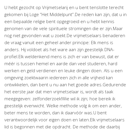
U hebt gezocht op Vrijmetselarij en u bent tenslotte terecht
gekomen bij Loge “Het Middelpunt”.De reden kan zijn, dat u in
een bepaalde religie bent opgegroeid en u hebt kennis
genomen van de vele spirituele stromingen die er zijn.Maar
nog niet gevonden wat u zoekt.De vrijmetselaars benaderen
de vraag vanuit een geheel ander principe: Elk mens is
anders. Hij voldoet als het ware aan zijn geestelijk DNA-
profiel.Elk weldenkend mens is zich er van bewust, dat er
méér is tussen hemel en aarde dan veel studeren, hard
werken en geld verdienen en leuke dingen doen. Als u een
omgeving zoektwaarin iedereen zich in alle vrijheid kan
ontwikkelen, dan bent u nu aan het goede adres.Gedurende
het eerste jaar dat men vrijmetselaar is, wordt als taak
meegegeven: zelfonderzoek!Wie wil ik zijn; hoe bereik ik
geestelijk evenwicht. Welke methode volg ik om een ander,
beter mens te worden, dan ik daarvóór was.U bent
verantwoordelijk voor eigen doen en laten.Elk vrijmetselaars
lid is begonnen met die opdracht. De methode die daarbij