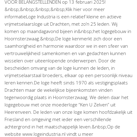
VOOR BELANGSTELLENDEN op 13 februari 2025!
&nbsp;&nbsp;&nbsp;&nbsp;Klik hier voor meer
informatieLoge Industria is een relatief kleine en actieve
vrijmetselaarsloge uit Drachten, met zo’n 25 leden. Wij
komen op maandagavond bijeen in&nbsp;het logegebouw in
Hoornsterzwaag.&nbsp;De loge kenmerkt zich door een
saamhorigheid en harmonie waardoor we in een sfeer van
vertrouwelijkheid samenkomen en van gedachten kunnen
wisselen over uiteenlopende onderwerpen. Door de
bescheiden omvang van de loge kunnen de leden, in
vrijmetselaarstaal broeders, elkaar op een persoonlijk niveau
leren kennen.De loge heeft sinds 1970 als vestigingsplaats
Drachten maar de wekelijkse bijeenkomsten vinden
tegenwoordig plaats in Hoornsterzwaag. We delen daar het
logegebouw met onze moederloge “Ken U Zelven” uit
Heerenveen. De leden van onze loge komen hoofdzakelijk uit
Friesland en omgeving met ieder een verschillende
achtergrond in het maatschappelijk leven.&nbsp;Op de
website www.logeindustria.nl vindt u meer