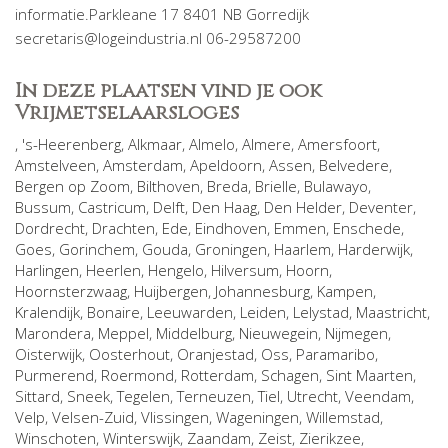
informatie.Parkleane 17 8401 NB Gorredijk
secretaris@logeindustria.nl 06-29587200
In deze plaatsen vind je ook
Vrijmetselaarsloges
,
's-Heerenberg
,
Alkmaar
,
Almelo
,
Almere
,
Amersfoort
,
Amstelveen
,
Amsterdam
,
Apeldoorn
,
Assen
,
Belvedere
,
Bergen op Zoom
,
Bilthoven
,
Breda
,
Brielle
,
Bulawayo
,
Bussum
,
Castricum
,
Delft
,
Den Haag
,
Den Helder
,
Deventer
,
Dordrecht
,
Drachten
,
Ede
,
Eindhoven
,
Emmen
,
Enschede
,
Goes
,
Gorinchem
,
Gouda
,
Groningen
,
Haarlem
,
Harderwijk
,
Harlingen
,
Heerlen
,
Hengelo
,
Hilversum
,
Hoorn
,
Hoornsterzwaag
,
Huijbergen
,
Johannesburg
,
Kampen
,
Kralendijk, Bonaire
,
Leeuwarden
,
Leiden
,
Lelystad
,
Maastricht
,
Marondera
,
Meppel
,
Middelburg
,
Nieuwegein
,
Nijmegen
,
Oisterwijk
,
Oosterhout
,
Oranjestad
,
Oss
,
Paramaribo
,
Purmerend
,
Roermond
,
Rotterdam
,
Schagen
,
Sint Maarten
,
Sittard
,
Sneek
,
Tegelen
,
Terneuzen
,
Tiel
,
Utrecht
,
Veendam
,
Velp
,
Velsen-Zuid
,
Vlissingen
,
Wageningen
,
Willemstad
,
Winschoten
,
Winterswijk
,
Zaandam
,
Zeist
,
Zierikzee
,