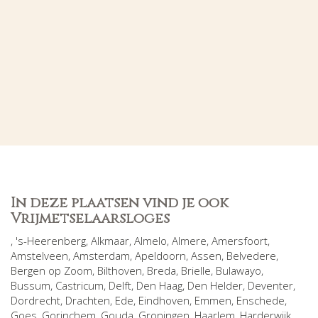
In deze plaatsen vind je ook
Vrijmetselaarsloges
,
's-Heerenberg
,
Alkmaar
,
Almelo
,
Almere
,
Amersfoort
,
Amstelveen
,
Amsterdam
,
Apeldoorn
,
Assen
,
Belvedere
,
Bergen op Zoom
,
Bilthoven
,
Breda
,
Brielle
,
Bulawayo
,
Bussum
,
Castricum
,
Delft
,
Den Haag
,
Den Helder
,
Deventer
,
Dordrecht
,
Drachten
,
Ede
,
Eindhoven
,
Emmen
,
Enschede
,
Goes
,
Gorinchem
,
Gouda
,
Groningen
,
Haarlem
,
Harderwijk
,