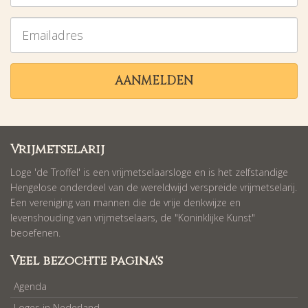
Emailadres
AANMELDEN
Vrijmetselarij
Loge 'de Troffel' is een vrijmetselaarsloge en is het zelfstandige
Hengelose onderdeel van de wereldwijd verspreide vrijmetselarij.
Een vereniging van mannen die de vrije denkwijze en
levenshouding van vrijmetselaars, de "Koninklijke Kunst"
beoefenen.
Veel bezochte pagina's
Agenda
Loges in Nederland