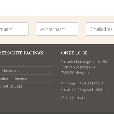
am
Achternaam
Emailadres
bezochte pagina's
Onze Loge
Vrijmetselaarsloge De Troffel
Krabbenbosweg 47B
in Nederland
7555 EC Hengelo
selarij in Hengelo
Telefoon: +31 6 47157745
t met de Loge
Email:
info@logedetroffel.nl
ANBI informatie