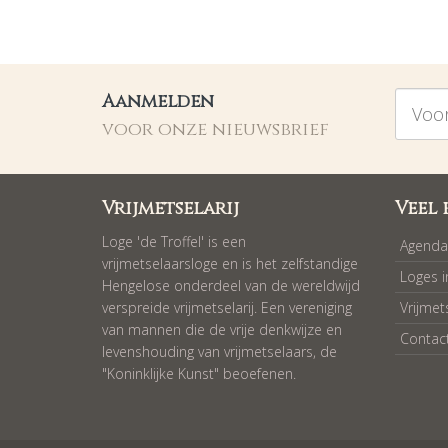
Voorna
Aanmelden
voor onze nieuwsbrief
Vrijmetselarij
Veel 
Loge 'de Troffel' is een
Agenda
vrijmetselaarsloge en is het zelfstandige
Loges 
Hengelose onderdeel van de wereldwijd
verspreide vrijmetselarij. Een vereniging
Vrijmet
van mannen die de vrije denkwijze en
Contac
levenshouding van vrijmetselaars, de
"Koninklijke Kunst" beoefenen.