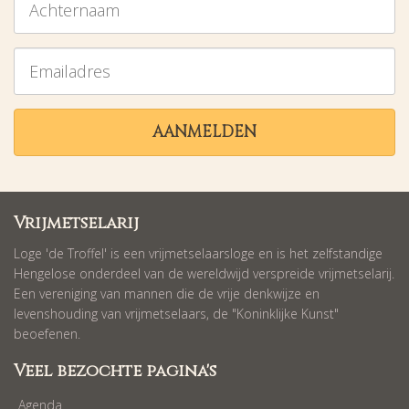
Emailadres
AANMELDEN
Vrijmetselarij
Loge 'de Troffel' is een vrijmetselaarsloge en is het zelfstandige
Hengelose onderdeel van de wereldwijd verspreide vrijmetselarij.
Een vereniging van mannen die de vrije denkwijze en
levenshouding van vrijmetselaars, de "Koninklijke Kunst"
beoefenen.
Veel bezochte pagina's
Agenda